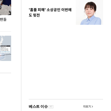
'홈플 피해' 소상공인 이번에
도 뒷전
 팬들
이 대통령, '청년 대책 속도 높여야…폭염 문제도
입추 코앞인데 전
총력 대응'