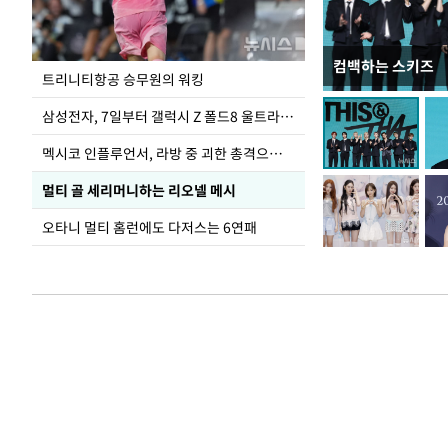
컴백하는 스키즈
입추 하루 앞둔 
트리니티항공 승무원의 워킹
폭염
삼성전자, 7일부터 갤럭시 Z 폴드8 울트라·폴드8·플립8 출시
멕시코 인플루언서, 라방 중 괴한 총격으로 사망
멀티 골 세리머니하는 리오넬 메시
오타니 멀티 홈런에도 다저스는 6연패