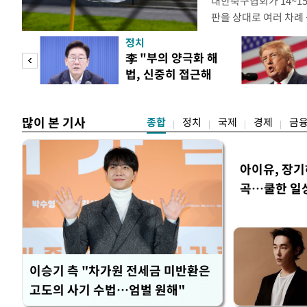
대한축구협회가 14~15
판을 상대로 여러 차례 
구계에 따르면 국회의 한
정치
년 국제심판 10여 명에
"사적
李 "부의 양극화 해
축구협회는 외국인 심판
법, 신중히 접근해
수십만원에서 많게는 1
 차
야"
많이 본 기사
종합
정치
국제
경제
금
아이유, 장기
곡…쿨한 일
이승기 측 "차가원 전세금 미반환은
고도의 사기 수법…엄벌 원해"