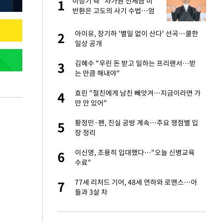
미
이승기 측 "차가원 전세금 미
1
1
…엄
반환은 고도의 사기 수법…엄
벌 원해"
이 산다' 선곡…쿨한
아이유, 장기하 '별일 없이 산다' 선곡…쿨한
2
2
일상 공개
인간들이 이 꼴 만
김혜수 "우린 돈 받고 일하는 프리랜서…받
3
3
격한 반응
는 만큼 해내야"
하는 프리랜서…받
효린 "절친에게 남친 빼앗겨…지금이라면 가
4
4
만 안 있어"
앗겨…지금이라면 가
황정민·팬, 진실 공방 계속…주요 쟁점별 입
5
5
장 정리
패…LAFC는 승부차
이신영, 조용히 입대했다…"오늘 신병교육
6
6
수료"
성 접대 파문에 "현
77세 리처드 기어, 48세 연하와 로맨스…아
7
7
들과 3살 차