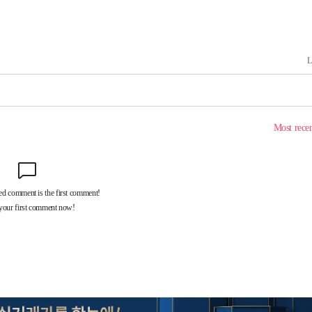
 격파
다"
수수색(종
4%↑
침 준수"
수수색
세 강화"