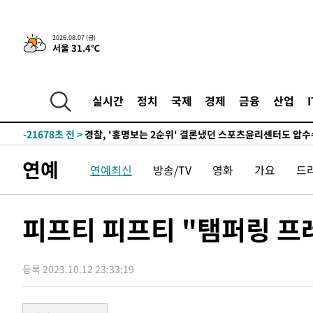
3시간 전 >
내일까지 39도 '펄펄'…기상청 "태풍 지나며 폭염 잠시 꺾인
2026.08.07 (금)
서울 31.4℃
-24764초 전 >
'월드컵 탈락 후폭풍' 축구협회…11시간 걸린 초유의 압
합)
-24200초 전 >
[속보] 뉴욕증시, 혼조 출발…나스닥 0.3%↓, 다우 0.1
-22993초 전 >
축구협회, 15년 전 심판 성 접대 파문에 "현재는 내부 지
실시간
정치
국제
경제
금융
산업
-21678초 전 >
경찰, '홍명보는 2순위' 결론냈던 스포츠윤리센터도 압
-7274초 전 >
[속보]합참 "北 발사체는 단거리탄도미사일…감시·경계태
-7022초 전 >
日방위성, 北이 동해로 쏜 발사체는 탄도미사일 가능성
연예
연예최신
방송/TV
영화
가요
드
-5452초 전 >
[속보] SKT, 에이닷 서비스 장애 발생…"원인 파악 중"
-4858초 전 >
[속보]합참 "북, 동해상으로 미상 발사체 발사"
-4254초 전 >
'낮 최고 39도' 불볕더위…한밤 열대야도 계속[내일날씨]
피프티 피프티 "탬퍼링 프
-4213초 전 >
[속보]7~9일 프로야구 3연전도 폭염 취소…11일 재개
-3875초 전 >
"韓 외환시장 개입 관측 배경엔 美의 대한국 무역적자 있어
등록 2023.10.12 23:33:19
-3702초 전 >
'월드컵 탈락 후폭풍' 축구협회…초유의 압수수색에 '충격
-3542초 전 >
서울 낮 37.9도, 올여름 최고치 경신…영등포 순간 '40도'
-3104초 전 >
[속보]종합특검, 대검 추가 압수수색…내란 중요임무종사 