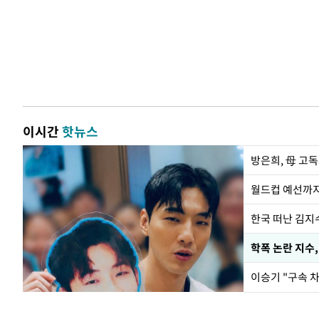
이시간
핫뉴스
방은희, 母 고독
월드컵 예선까지
한국 떠난 김지
학폭 논란 지수
이승기 "구속 차