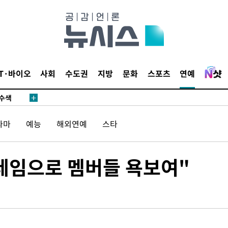
다"
수수색(종
4%↑
침 준수"
IT·바이오
사회
수도권
지방
문화
스포츠
연예
수수색
세 강화"
라마
예능
해외연예
스타
레임으로 멤버들 욕보여"
"
·당황'
혐의