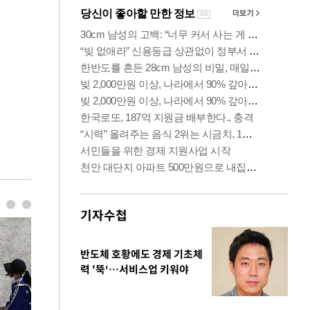
기자수첩
반도체 호황에도 경제 기초체
력 '뚝‘…서비스업 키워야