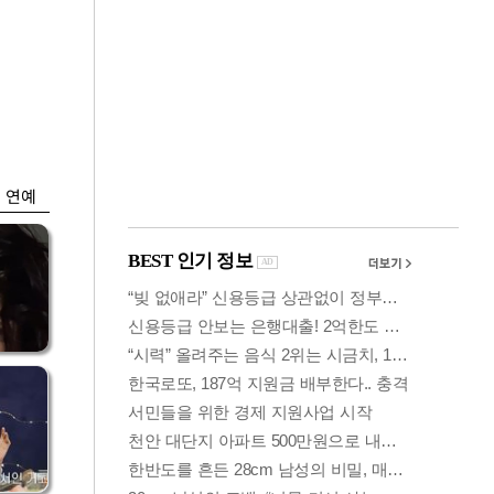
금융
개
외국인 폭풍매도에
 우
코스피 6200선 주저
앉아
연예