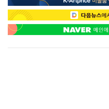
-3875초 전 >
"韓 외환시장 개입 관측 배경엔 美의 대한국 무역적자 있어
-3702초 전 >
'월드컵 탈락 후폭풍' 축구협회…초유의 압수수색에 '충격
-3542초 전 >
서울 낮 37.9도, 올여름 최고치 경신…영등포 순간 '40도'
-3104초 전 >
[속보]종합특검, 대검 추가 압수수색…내란 중요임무종사 
13분 전 >
[속보]코스닥, 800p 회복…0.26% 오른 801.67 마감
14분 전 >
[속보]코스피, 301.88포인트(4.58%) 내린 6296.38 마감
16분 전 >
[속보]원·달러 환율, 0.7원 내린 1423.8원 마감
56분 전 >
"여기 떨어졌다"…다누리, 스페이스X 로켓 달 충돌 흔적 포착
1시간 전 >
손흥민, 5경기 연속골 실패…LAFC는 승부차기 끝 과달라하라
3시간 전 >
내일까지 39도 '펄펄'…기상청 "태풍 지나며 폭염 잠시 꺾인