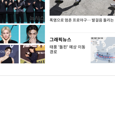
전남광주… 열화상 카메라에 담긴
폭염으로 멈춘 프로야구… 발걸음 돌리는
그래픽뉴스
태풍 '돌핀' 예상 이동
경로