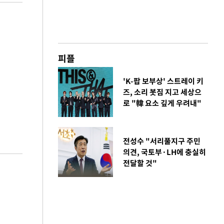
피플
'K-팝 보부상' 스트레이 키
즈, 소리 봇짐 지고 세상으
로 "韓 요소 깊게 우려내"
전성수 "서리풀지구 주민
의견, 국토부·LH에 충실히
전달할 것"