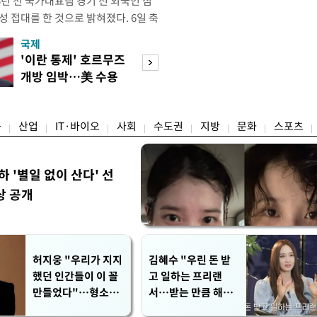
년 전 국가대표팀 경기 전 외국인 심
성 접대를 한 것으로 밝혀졌다. 6일 축
 의원실은 축구협회가 2011~2012
국제
경제
게 성 접대한 사실을 확인했다. 당시
'이란 통제' 호르무즈
초고가 겨냥 세제
과 감독관 등 10여 명에게 한 번에
개방 임박…美 수용
편…전월세 '유탄'
00만원이 넘는 돈을 성
할까
려
융
산업
IT·바이오
사회
수도권
지방
문화
스포츠
하 '별일 없이 산다' 선
상 공개
허지웅 "우리가 지지
김혜수 "우린 돈 받
했던 인간들이 이 꼴
고 일하는 프리랜
만들었다"…형소법
서…받는 만큼 해내
개정에 격한 반응
야"