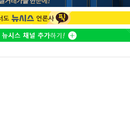
이승기 측 "차가원 전세금 
1
반환은 고도의 사기 수법
"
벌 원해"
·당황'
아이유, 장기하 '별일 없
2
일상 공개
혐의
허지웅 "우리가 지지했던 
3
들었다"…형소법 개정에 
김혜수 "우린 돈 받고 일
4
는 만큼 해내야"
효린 "절친에게 남친 빼
 격파
5
만 안 있어"
다"
손흥민, 5경기 연속골 실
6
기 끝 과달라하라 격파
축구협회, 15년 전 심판 
7
재는 내부 지침 준수"