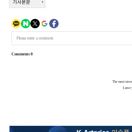
기사본문
13분 전 >
[속보]코스닥, 800p 회복…0.26% 오른 801.67 마감
14분 전 >
[속보]코스피, 301.88포인트(4.58%) 내린 6296.38 마감
16분 전 >
[속보]원·달러 환율, 0.7원 내린 1423.8원 마감
56분 전 >
"여기 떨어졌다"…다누리, 스페이스X 로켓 달 충돌 흔적 포착
1시간 전 >
손흥민, 5경기 연속골 실패…LAFC는 승부차기 끝 과달라하라
3시간 전 >
내일까지 39도 '펄펄'…기상청 "태풍 지나며 폭염 잠시 꺾인
-24764초 전 >
'월드컵 탈락 후폭풍' 축구협회…11시간 걸린 초유의 압
합)
-24200초 전 >
[속보] 뉴욕증시, 혼조 출발…나스닥 0.3%↓, 다우 0.1
-22993초 전 >
축구협회, 15년 전 심판 성 접대 파문에 "현재는 내부 지
-21678초 전 >
경찰, '홍명보는 2순위' 결론냈던 스포츠윤리센터도 압
-7274초 전 >
[속보]합참 "北 발사체는 단거리탄도미사일…감시·경계태
-7022초 전 >
日방위성, 北이 동해로 쏜 발사체는 탄도미사일 가능성
-5452초 전 >
[속보] SKT, 에이닷 서비스 장애 발생…"원인 파악 중"
-4858초 전 >
[속보]합참 "북, 동해상으로 미상 발사체 발사"
-4254초 전 >
'낮 최고 39도' 불볕더위…한밤 열대야도 계속[내일날씨]
-4213초 전 >
[속보]7~9일 프로야구 3연전도 폭염 취소…11일 재개