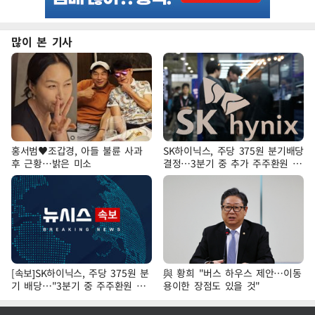
많이 본 기사
홍서범♥조갑경, 아들 불륜 사과
SK하이닉스, 주당 375원 분기배당
후 근황…밝은 미소
결정…3분기 중 추가 주주환원 발
표
[속보]SK하이닉스, 주당 375원 분
與 황희 "버스 하우스 제안…이동
기 배당…"3분기 중 주주환원 방
용이한 장점도 있을 것"
안 확정"