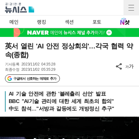
메인
랭킹
섹션
포토
英서 열린 'AI 안전 정상회의'…각국 협력 약
속(종합)
기사등록
2023/11/02 04:35:28
가
가
최종수정
2023/11/02 05:35:29
구글에서 선호하는 매체로 추가
AI 기술 안전에 관한 '블레츨리 선언' 발표
BBC "AI기술 관리에 대한 세계 최초의 합의"
中도 참석…"서방과 갈등에도 개방정신 추구"