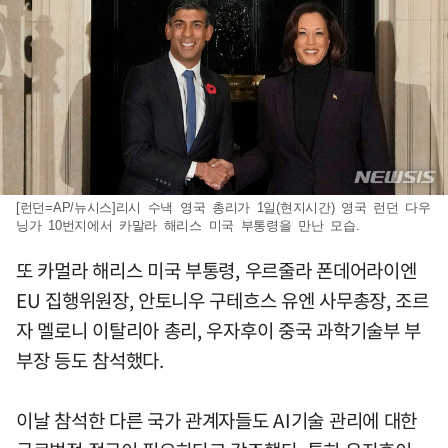
[런던=AP/뉴시스]리시 수낵 영국 총리가 1일(현지시간) 영국 런던 다우
닝가 10번지에서 카말라 해리스 미국 부통령을 만난 모습.
또 카멀라 해리스 미국 부통령, 우르줄라 폰데어라이엔
EU 집행위원장, 안토니우 구테흐스 유엔 사무총장, 조르
자 멜로니 이탈리아 총리, 우자후이 중국 과학기술부 부
부장 등도 참석했다.
이날 참석한 다른 국가 관계자들도 AI기술 관리에 대한