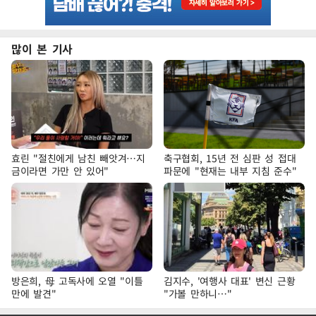
많이 본 기사
효린 "절친에게 남친 빼앗겨…지
축구협회, 15년 전 심판 성 접대
금이라면 가만 안 있어"
파문에 "현재는 내부 지침 준수"
방은희, 母 고독사에 오열 "이틀
김지수, '여행사 대표' 변신 근황
만에 발견"
"가볼 만하니…"