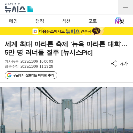
메인
랭킹
섹션
포토
세계 최대 마라톤 축제 '뉴욕 마라톤 대회'…
5만 명 러너들 질주 [뉴시스Pic]
기사등록
2023/11/06 10:00:03
가
가
최종수정
2023/11/06 11:13:28
구글에서 선호하는 매체로 추가