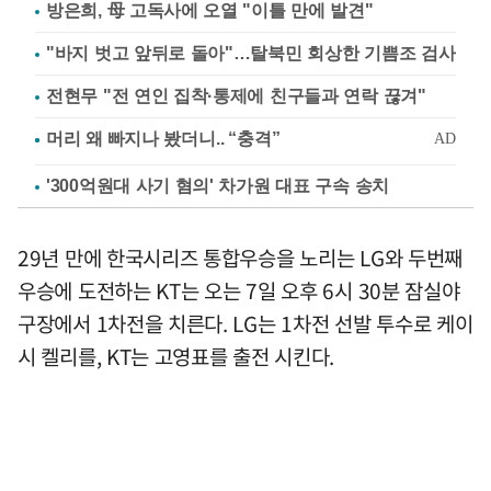
방은희, 母 고독사에 오열 "이틀 만에 발견"
"바지 벗고 앞뒤로 돌아"…탈북민 회상한 기쁨조 검사
전현무 "전 연인 집착·통제에 친구들과 연락 끊겨"
'300억원대 사기 혐의' 차가원 대표 구속 송치
29년 만에 한국시리즈 통합우승을 노리는 LG와 두번째
우승에 도전하는 KT는 오는 7일 오후 6시 30분 잠실야
구장에서 1차전을 치른다. LG는 1차전 선발 투수로 케이
시 켈리를, KT는 고영표를 출전 시킨다.