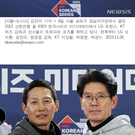
[서울=뉴시스] 김진아 기자 = 6일 서울 송파구 잠실야구장에서 열린
2023 신한은행 쏠 KBO 한국시리즈 미디어데이에서 LG 트윈스, KT
위즈 감독과 선수들이 트로피와 포즈를 취하고 있다. 왼쪽부터 LG 오
지환, 임찬규, 염경엽 감독, KT 이강철, 박영현, 박경수. 2023.11.06.
bluesoda@newsis.com