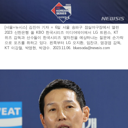
[서울=뉴시스] 김진아 기자 = 6일 서울 송파구 잠실야구장에서 열린
2023 신한은행 쏠 KBO 한국시리즈 미디어데이에서 LG 트윈스, KT
위즈 감독과 선수들이 한국시리즈 몇차전을 예상하냐는 질문에 손가락
으로 포즈를 취하고 있다. 왼쪽부터 LG 오지환, 임찬규, 염경엽 감독,
KT 이강철, 박영현, 박경수. 2023.11.06.
bluesoda@newsis.com