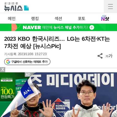
메인
랭킹
섹션
포토
2023 KBO 한국시리즈… LG는 6차전·KT는
7차전 예상 [뉴시스Pic]
기사등록
2023/11/06 15:27:23
가
가
구글에서 선호하는 매체로 추가
X