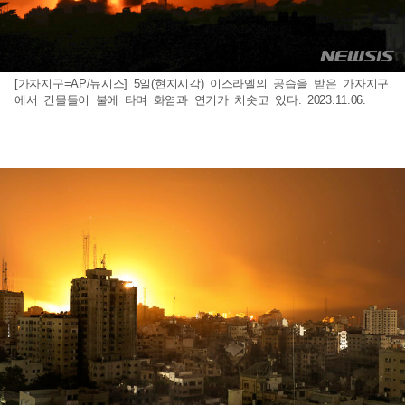
[가자지구=AP/뉴시스] 5일(현지시각) 이스라엘의 공습을 받은 가자지구
에서 건물들이 불에 타며 화염과 연기가 치솟고 있다. 2023.11.06.