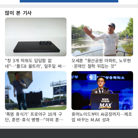
많이 본 기사
"창 3개 띄워도 답답함 없
오세훈 "용산공원 아파트, 노무현
네"…'폴드8 울트라', 일주일 써보
·문재인 철학 뒤집는 것"
니
'폭염 휴식기' 프로야구 10개 구
휴머노이드부터 AI공장까지…제조
단, 훈련·휴식 병행…"야외 훈련
업 바꾸는 M.AX 성과
해도 안전 최우선"