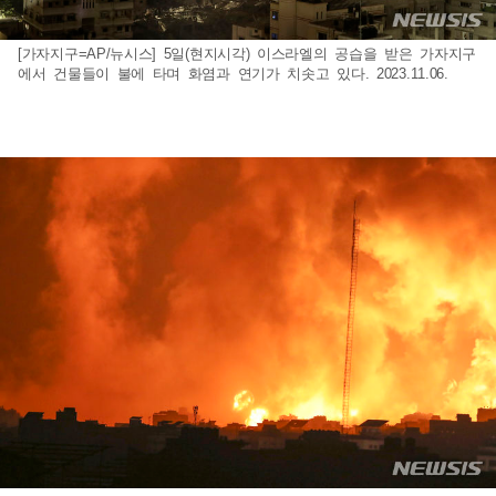
[가자지구=AP/뉴시스] 5일(현지시각) 이스라엘의 공습을 받은 가자지구
에서 건물들이 불에 타며 화염과 연기가 치솟고 있다. 2023.11.06.