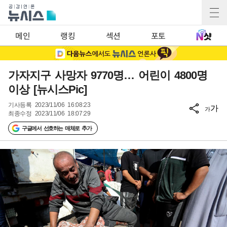
메인
랭킹
섹션
포토
가자지구 사망자 9770명… 어린이 4800명
이상 [뉴시스Pic]
기사등록
2023/11/06 16:08:23
가
가
최종수정
2023/11/06 18:07:29
구글에서 선호하는 매체로 추가