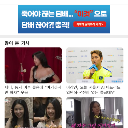
많이 본 기사
제니, 동거 여부 물음에 "여기까지
이강인, 오늘 서울서 AT마드리드
만 하자" 웃음
입단식…'전례 없는 특급대우'