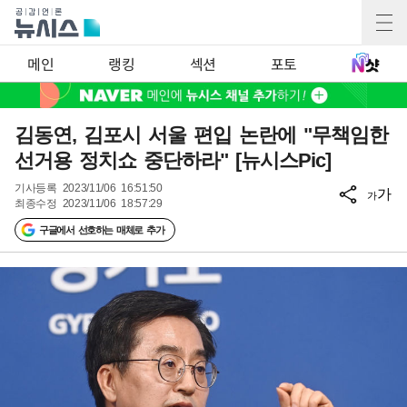
메인
랭킹
섹션
포토
김동연, 김포시 서울 편입 논란에 "무책임한
선거용 정치쇼 중단하라" [뉴시스Pic]
기사등록
2023/11/06 16:51:50
가
가
최종수정
2023/11/06 18:57:29
구글에서 선호하는 매체로 추가