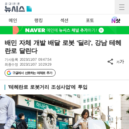
메인
랭킹
섹션
포토
배민 자체 개발 배달 로봇 '딜리', 강남 테헤
란로 달린다
기사등록
2023/11/07 09:47:54
가
가
최종수정
2023/11/07 10:29:29
구글에서 선호하는 매체로 추가
'테헤란로 로봇거리 조성사업'에 투입