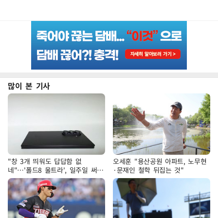
많이 본 기사
"창 3개 띄워도 답답함 없
오세훈 "용산공원 아파트, 노무현
네"…'폴드8 울트라', 일주일 써보
·문재인 철학 뒤집는 것"
니