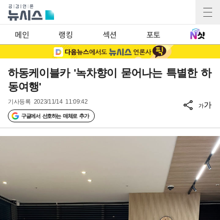
메인
랭킹
섹션
포토
하동케이블카 '녹차향이 묻어나는 특별한 하
동여행'
기사등록
2023/11/14 11:09:42
가
가
구글에서 선호하는 매체로 추가