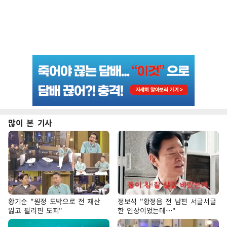
많이 본 기사
황기순 "원정 도박으로 전 재산
정보석 "황정음 전 남편 서글서글
잃고 필리핀 도피"
한 인상이었는데…"