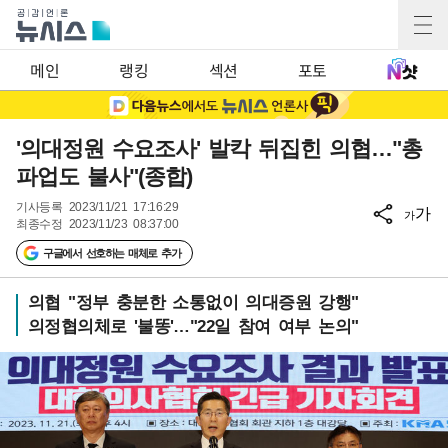
메인
랭킹
섹션
포토
'의대정원 수요조사' 발칵 뒤집힌 의협…"총
파업도 불사"(종합)
기사등록
2023/11/21 17:16:29
가
가
최종수정
2023/11/23 08:37:00
구글에서 선호하는 매체로 추가
의협 "정부 충분한 소통없이 의대증원 강행"
의정협의체로 '불똥'…"22일 참여 여부 논의"