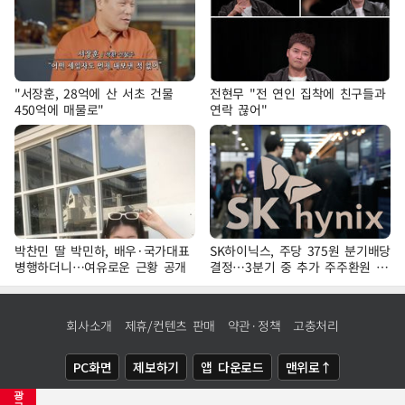
"서장훈, 28억에 산 서초 건물
전현무 "전 연인 집착에 친구들과
450억에 매물로"
연락 끊어"
박찬민 딸 박민하, 배우·국가대표
SK하이닉스, 주당 375원 분기배당
병행하더니…여유로운 근황 공개
결정…3분기 중 추가 주주환원 발
표
회사소개
제휴/컨텐츠 판매
약관·정책
고충처리
PC화면
제보하기
앱 다운로드
맨위로↑
광
COPYRIGHTⓒ
NEWSIS
ALL RIGHTS RESERVED.