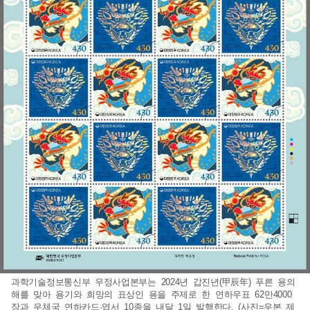
과학기술정보통신부 우정사업본부는 2024년 갑진년(甲辰年) 푸른 용의
해를 맞아 용기와 희망의 표상인 용을 주제로 한 연하우표 62만4000
장과 우체국 연하카드·엽서 10종을 내달 1일 발행한다. (사진=우본 제