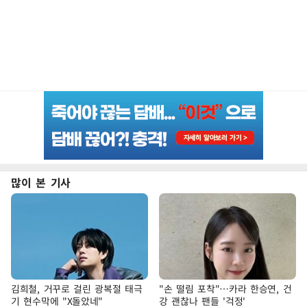
많이 본 기사
김희철, 거꾸로 걸린 광복절 태극
"손 떨림 포착"…카라 한승연, 건
기 현수막에 "X돌았네"
강 괜찮나 팬들 '걱정'