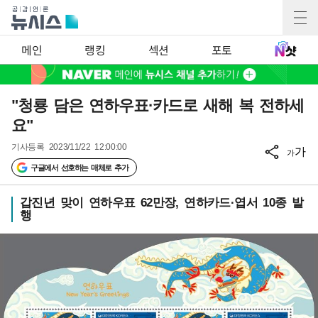
메인
랭킹
섹션
포토
"청룡 담은 연하우표·카드로 새해 복 전하세
요"
기사등록
2023/11/22 12:00:00
가
가
구글에서 선호하는 매체로 추가
갑진년 맞이 연하우표 62만장, 연하카드·엽서 10종 발
행