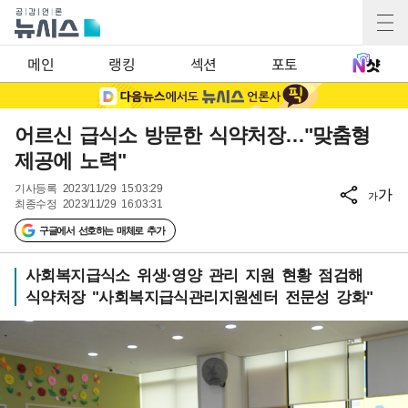
메인
랭킹
섹션
포토
어르신 급식소 방문한 식약처장…"맞춤형
제공에 노력"
기사등록
2023/11/29 15:03:29
가
가
최종수정
2023/11/29 16:03:31
구글에서 선호하는 매체로 추가
사회복지급식소 위생·영양 관리 지원 현황 점검해
식약처장 "사회복지급식관리지원센터 전문성 강화"