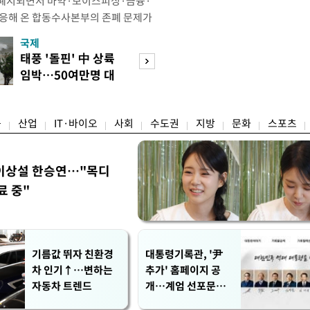
 폐지되면서 마약·보이스피싱·금융·
대응해 온 합동수사본부의 존폐 문제가
다. 합수본에 파견된 검사의 수사 참
국제
경제
현행 방식을 유지하기 어렵다는 지적
태풍 '돌핀' 中 상륙
세금 피하려 실입
따르면 형사소송법 개정안 개정으로 검
임박…50여만명 대
주…전월세 시장 
서, 현재 운영 중인 검경 합수본 9곳
피
어붙나
융
산업
IT·바이오
사회
수도권
지방
문화
스포츠
이상설 한승연…"목디
료 중"
기름값 뛰자 친환경
대통령기록관, '尹
차 인기↑…변하는
추가' 홈페이지 공
자동차 트렌드
개…계엄 선포문은
빠져