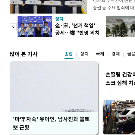
검사의 수사권이 전면
증권 등 주요 범죄에 
새로운 쟁점으로 떠올랐
정치
여 근거가 사라지면서 
만 피
金·宋, '선거 책임'
이다. 9일 법조계에 
공세…鄭 "반명 외치
사의 수사권이 박탈되면
공개
며 분열"
은 법적
많이 본 기사
종합
정치
국제
경제
금
손떨림 건강
스크 심해 치
'마약 자숙' 유아인, 남사친과 볼뽀
뽀 근황