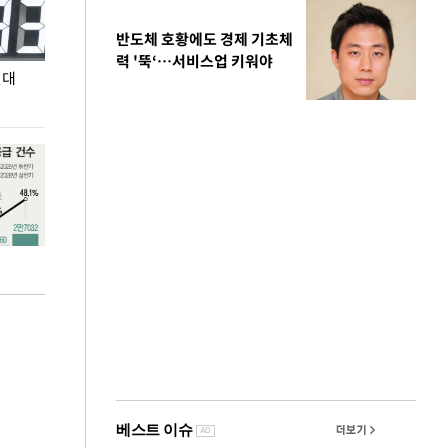
반도체 호황에도 경제 기초체
력 '뚝‘…서비스업 키워야
원대
민주당 당대표 후보 김민석, 제주·인천 권리당원
무더위 잊는 도심형
투표서 정청래에 승리
페스티벌'