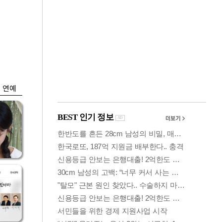
금융
변동성 커진 코스
얼
피…거래대금 올해
최저
연예