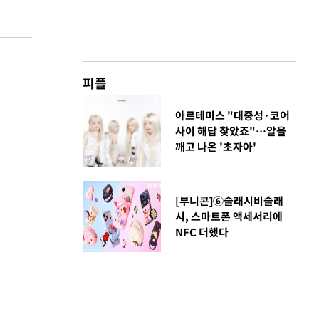
피플
아르테미스 "대중성·코어
사이 해답 찾았죠"…알을
깨고 나온 '초자아'
[부니콘]⑥슬래시비슬래
시, 스마트폰 액세서리에
NFC 더했다