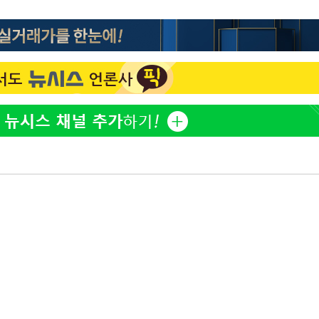
"서장훈, 28억에 산 서초 
1
 교수…이
450억에 매물로"
 절차 개시
액
전현무 "전 연인 집착에 
2
"여군 지원 막힌 UDT 훈
3
 사망
다"…707 출신 女유튜버 
박찬민 딸 박민하, 배우
4
CDC
니…여유로운 근황 공개
압수수색
"신약 찾자"…정부 과제로
5
 등 9곳
바이오
"한강수영장, 문신 노출 이
6
"출입 막는 건 명백한 차별
구윤철 "실거주 30억 이
7
세 모두 완화"