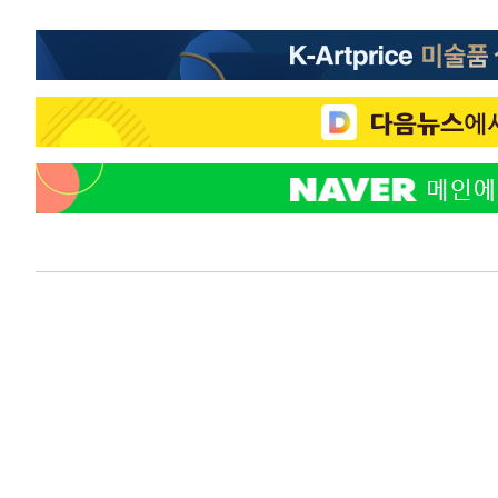
-25326초 전 >
[속보]규제합리화위원회 부위원장에 김태유 서울대 공대
병태 후임
-21684초 전 >
[속보]국힘 윤리위, '돌려차기 발언' 진종오·서범수 징계
-17009초 전 >
[속보] 7월 중국 수출 23.9%↑ 수입 27.5%↑…무역총
25.3%↑
-14169초 전 >
[속보]'채상병 순직 책임' 임성근, 항소심도 징역 3년
-14035초 전 >
[속보]종합특검, '관저이전 봐주기 감사' 유병호 구속기소
-10635초 전 >
민주 콩고 에볼라환자 4천명 돌파, 4053명 발생 1850명
-9885초 전 >
[속보]'300억원대 사기 혐의' 차가원 대표 구속 송치
-9079초 전 >
"미 전국적 살모네라 식중독 원인은 멕시코산 할라피뇨"-- 
-7592초 전 >
[속보]경찰·노동부, HL만도 평택사업장 끼임 사망 관련 
-7473초 전 >
[속보]합수본, '투표율 허위 입력' 중앙·서울·경기도 선관위
압수수색
-7228초 전 >
[속보]원·달러 환율, 오전 9시 1423.8원