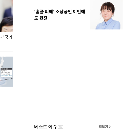
'홈플 피해' 소상공인 이번에
도 뒷전
…"국가
홈플러스, 67개 점포 가오픈… 13일 정식 개장
오세훈 서울시장,
환경 점검