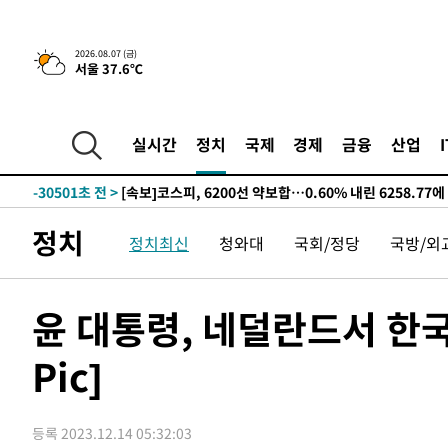
2026.08.07 (금)
-7228초 전 >
[속보]원·달러 환율, 오전 9시 1423.8원
서울 37.6℃
-31561초 전 >
여자배구 이재영·이다영 자매, 아제르바이잔 투란VC 입
-30814초 전 >
외국인 심판 성 접대 7경기 들여다보니…한국 축구 '5승 2
실시간
정치
국제
경제
금융
산업
-30548초 전 >
[속보]코스닥, 2.86포인트(0.36%) 내린 798.81마감
-30501초 전 >
[속보]코스피, 6200선 약보합…0.60% 내린 6258.77에
-30481초 전 >
[속보]원·달러 환율, 7.7원 내린 1416.1원 마감
-30370초 전 >
[속보] 노원서 40.1도 관측…서울, 2018년 이후 첫 40도
정치
정치최신
청와대
국회/정당
국방/외
-27460초 전 >
[속보]종합특검, '계엄 수용공간 확보' 신용해 前교정본
-26333초 전 >
외신들도 주목한 韓축구 파문…"국민적 공분에 수사 재개
윤 대통령, 네덜란드서 한
-26304초 전 >
11시간 압수수색에 성접대 파문까지…'쑥대밭' 된 축구
-25326초 전 >
[속보]규제합리화위원회 부위원장에 김태유 서울대 공대
Pic]
병태 후임
-21684초 전 >
[속보]국힘 윤리위, '돌려차기 발언' 진종오·서범수 징계
-17009초 전 >
[속보] 7월 중국 수출 23.9%↑ 수입 27.5%↑…무역총
25.3%↑
-14169초 전 >
[속보]'채상병 순직 책임' 임성근, 항소심도 징역 3년
등록 2023.12.14 05:32:03