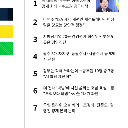
건물
이 대통령, 부동산 정책 2차 비
1
1
공개 회의…수도권 공급대책
집중 점검
친구들과 연락 끊어"
이언주 "ISA 세제 개편안 재검토해야…미장
2
2
탈출 강요는 강압적 행정"
련 직접 해봤습니
지방공기업 20곳 경영평가 최상위…부진 5
3
3
'완벽 소화'
곳은 경영진단
·국가대표 병행하더
광주 5개 자치구, 동광주시·서광주시 등 5개
4
4
시 전환
 속도내는 K-제약
정부는 적극 쓰라는데…공무원 10명 중 3명
5
5
"AI 활용 제한적"
용객 제한을" vs
與 전대 '박빙'에 시선 쏠리는 호남 표심…鄭
6
6
"
"조직보다 바람" vs 金 "내가 과반"
하 주택은 보유·양도
국힘 윤리위 오늘 회의…조경태·진종오·권
7
7
영진 징계 본격 논의