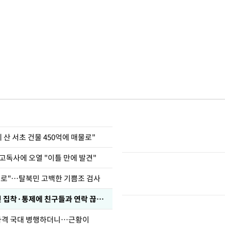
에 산 서초 건물 450억에 매물로"
고독사에 오열 "이틀 만에 발견"
뒤로"…탈북민 고백한 기쁨조 검사
전현무 "전 연인 집착·통제에 친구들과 연락 끊겨"
사격 국대 병행하더니…근황이