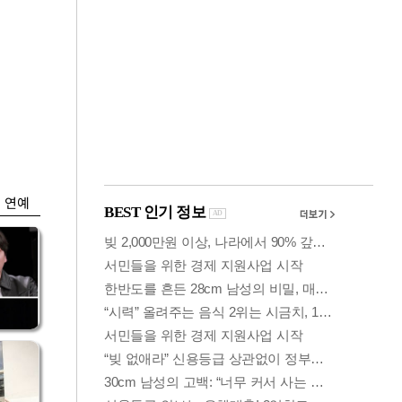
금융
1명
'가격 왜곡 논란' 프
급
리장 상·하한가 한시
금지
연예