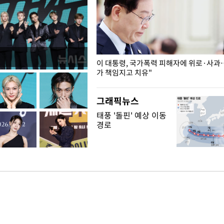
개구리밥
이 대통령, 국가폭력 피해자에 위로·사과
가 책임지고 치유"
그래픽뉴스
태풍 '돌핀' 예상 이동
경로