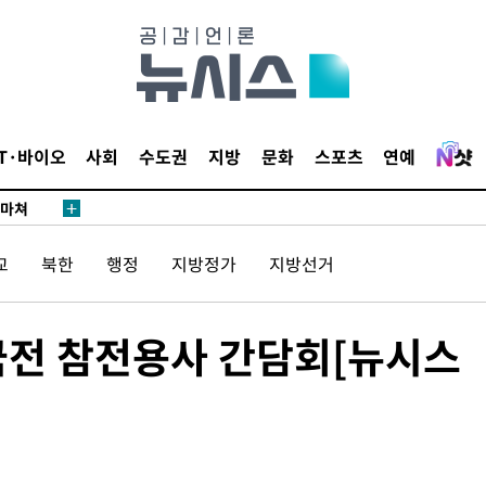
단
무'
IT·바이오
사회
수도권
지방
문화
스포츠
연예
 마쳐
교
북한
행정
지방정가
지방선거
부장 기소
"
국전 참전용사 간담회[뉴시스
협회
 교수…이
 절차 개시
액