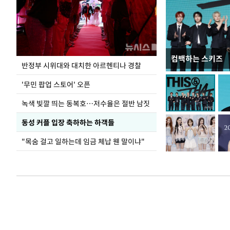
컴백하는 스키즈
지석천 뒤덮은 
반정부 시위대와 대치한 아르헨티나 경찰
'무민 팝업 스토어' 오픈
녹색 빛깔 띄는 동복호…저수율은 절반 남짓
동성 커플 입장 축하하는 하객들
"목숨 걸고 일하는데 임금 체납 웬 말이냐"