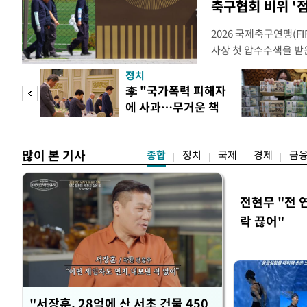
축구협회 비위 '
2026 국제축구연맹(F
사상 첫 압수수색을 받
거지면서 그야말로 쑥대
정치
심판 성 접대 파문까지
문가
李 "국가폭력 피해자
돌이킬 수 없는 지경까지
에 사과…무거운 책
홍명보 전 감독을 국가
황제
임감"
많이 본 기사
종합
정치
국제
경제
금
전현무 "전 
락 끊어"
"서장훈, 28억에 산 서초 건물 450