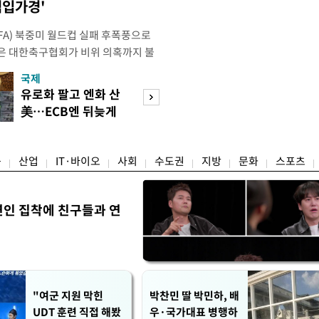
점입가경'
IFA) 북중미 월드컵 실패 후폭풍으로
은 대한축구협회가 비위 의혹까지 불
밭이 됐다. 특히 10년도 넘은 외국인
국제
경제
 파묘되면서 축구협회를 향한 불신은
유로화 팔고 엔화 산
취업자 10명 중 
 이르렀다. 축구협회는 2024년 7월
美…ECB엔 뒤늦게
뿐…수도권 고용 
대표팀 사령탑으로 선임한 뒤
통보
랭
융
산업
IT·바이오
사회
수도권
지방
문화
스포츠
연인 집착에 친구들과 연
"여군 지원 막힌
박찬민 딸 박민하, 배
UDT 훈련 직접 해봤
우·국가대표 병행하