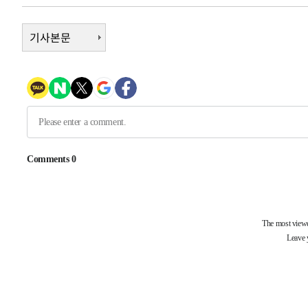
-14035초 전 >
[속보]종합특검, '관저이전 봐주기 감사' 유병호 구속기소
-10635초 전 >
민주 콩고 에볼라환자 4천명 돌파, 4053명 발생 1850명
기사본문
-9885초 전 >
[속보]'300억원대 사기 혐의' 차가원 대표 구속 송치
-9079초 전 >
"미 전국적 살모네라 식중독 원인은 멕시코산 할라피뇨"-- 
-7592초 전 >
[속보]경찰·노동부, HL만도 평택사업장 끼임 사망 관련 
-7473초 전 >
[속보]합수본, '투표율 허위 입력' 중앙·서울·경기도 선관위
압수수색
-7228초 전 >
[속보]원·달러 환율, 오전 9시 1423.8원
-31561초 전 >
여자배구 이재영·이다영 자매, 아제르바이잔 투란VC 입
-30814초 전 >
외국인 심판 성 접대 7경기 들여다보니…한국 축구 '5승 2
-30548초 전 >
[속보]코스닥, 2.86포인트(0.36%) 내린 798.81마감
-30501초 전 >
[속보]코스피, 6200선 약보합…0.60% 내린 6258.77에
-30481초 전 >
[속보]원·달러 환율, 7.7원 내린 1416.1원 마감
-30370초 전 >
[속보] 노원서 40.1도 관측…서울, 2018년 이후 첫 40도
-27460초 전 >
[속보]종합특검, '계엄 수용공간 확보' 신용해 前교정본
-26333초 전 >
외신들도 주목한 韓축구 파문…"국민적 공분에 수사 재개
-26304초 전 >
11시간 압수수색에 성접대 파문까지…'쑥대밭' 된 축구