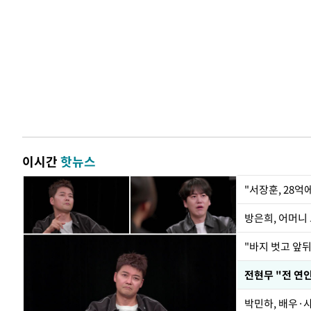
이시간
핫뉴스
"서장훈, 28억
방은희, 어머니 
"바지 벗고 앞
박민하, 배우·