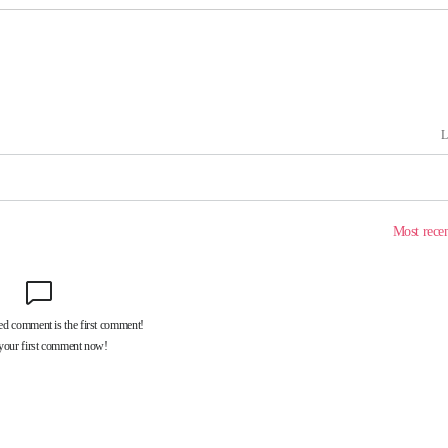
 사망
CDC
압수수색
 등 9곳
단
무'
 마쳐
부장 기소
"
협회