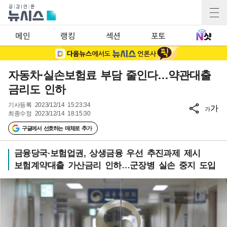
메인
랭킹
섹션
포토
자동차·실손보험료 부담 줄인다…약관대출
금리도 인하
기사등록
2023/12/14 15:23:34
가
가
최종수정
2023/12/14 18:15:30
구글에서 선호하는 매체로 추가
금융당국·보험업권, 상생금융 우선 추진과제 제시
보험계약대출 가산금리 인하…군장병 실손 중지 도입