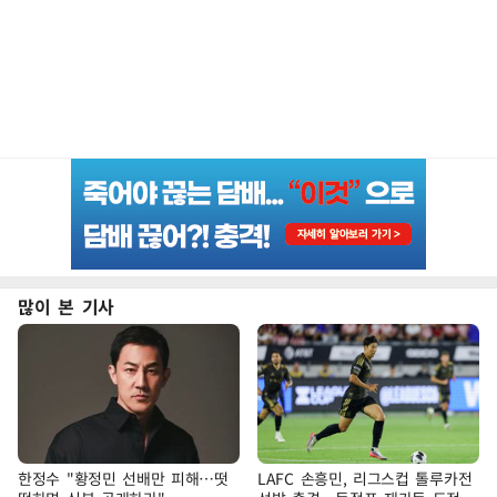
많이 본 기사
한정수 "황정민 선배만 피해…떳
LAFC 손흥민, 리그스컵 톨루카전