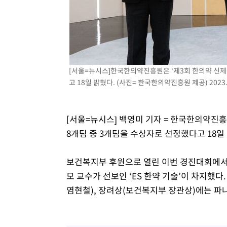
효
-8011초 전 >
[속보]트럼프, 美 원정출산 금지 행정명령 서명
-5711초 전 >
[속보] 뉴욕증시, 일제 하락 마감…나스닥 0.06%↓
[서울=뉴시스]한국한의약진흥원은 ‘제3회 한의약 신제
고 18일 밝혔다. (사진= 한국한의약진흥원 제공) 2023.1
[서울=뉴시스] 백영미 기자 = 한국한의약진흥
8개팀 중 3개팀을 수상자로 선정했다고 18일
보건복지부 후원으로 열린 이번 경진대회에서
모 교수가 선보인 ‘ES 한약 기술’이 차지했
염현철), 장려상(보건복지부 장관상)에는 파