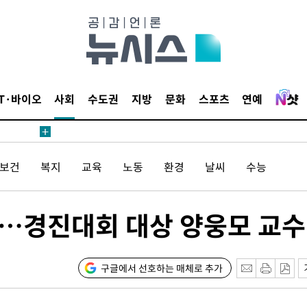
 사망
 CDC
 압수수색
IT·바이오
사회
수도권
지방
문화
스포츠
연예
위 등 9곳
출발
/보건
복지
교육
노동
환경
날씨
수능
개장
3명은 중
"…경진대회 대상 양웅모 교수
에서 두차
0일 후 발
구글에서 선호하는 매체로 추가