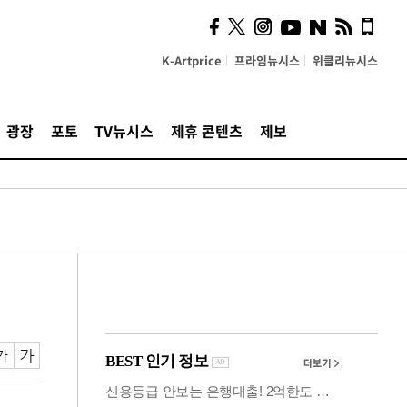
시, 스마트폰 액세서리에
NFC 더했다
K-Artprice
프라임뉴시스
위클리뉴시스
광장
포토
TV뉴시스
제휴 콘텐츠
제보