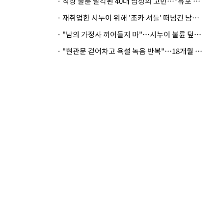
· 직장 불륜 발각된 40대 남성의 고민…"유포 동료 명예훼손·협박죄 고소 가능할까"
· 재취업한 시누이 위해 '조카 셔틀' 떠넘긴 남편…아내 "난 못한다"
· "남의 가정사 끼어들지 마"…시누이 불륜 덮으려는 남편에 억울한 아내
· "현관문 걷어차고 욕설 녹음 반복"…18개월 아기 키우는 집 뒤흔든 '앞집의 비극'