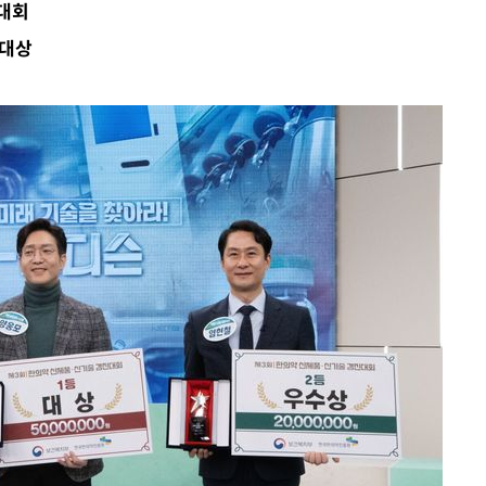
대회
액
 대상
 사망
 CDC
 압수수색
위 등 9곳
출발
개장
3명은 중
에서 두차
0일 후 발