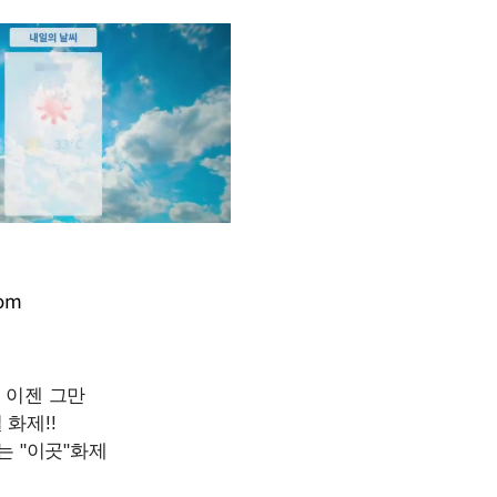
com
Mute