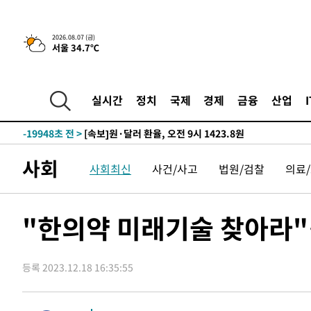
-26755초 전 >
[속보]종합특검, '관저이전 봐주기 감사' 유병호 구속기소
-23355초 전 >
민주 콩고 에볼라환자 4천명 돌파, 4053명 발생 1850명
2026.08.07 (금)
서울 34.7℃
-22605초 전 >
[속보]'300억원대 사기 혐의' 차가원 대표 구속 송치
-21799초 전 >
"미 전국적 살모네라 식중독 원인은 멕시코산 할라피뇨"--
-20312초 전 >
[속보]경찰·노동부, HL만도 평택사업장 끼임 사망 관련
실시간
정치
국제
경제
금융
산업
-20193초 전 >
[속보]합수본, '투표율 허위 입력' 중앙·서울·경기도 선관
압수수색
-19948초 전 >
[속보]원·달러 환율, 오전 9시 1423.8원
-19744초 전 >
[속보]삼성전자·SK하이닉스 동반 강보합…1%대 상승 
사회
사회최신
사건/사고
법원/검찰
의료
-19730초 전 >
[속보]코스닥, 5.95포인트(0.74%) 상승한 807.62개장
-19698초 전 >
[속보]코스피, 6300선 재탈환…1.09% 오른 6365.07 
-16863초 전 >
시리아 다마스쿠스 교외에서 미니버스 폭발.. 14명 부상, 
"한의약 미래기술 찾아라
태
-16161초 전 >
입추에도 극한더위…서울 낮 39도 '폭염중대경보'
-11125초 전 >
이란, 호르무즈서 "적국 목표물들"과 대치로 남부 케슘섬
례 큰 폭발음
등록 2023.12.18 16:35:55
-9840초 전 >
[속보]美, 폴리실리콘 수입 규제…파생제품 15% 관세, 12
효
-7991초 전 >
[속보]트럼프, 美 원정출산 금지 행정명령 서명
-5691초 전 >
[속보] 뉴욕증시, 일제 하락 마감…나스닥 0.06%↓