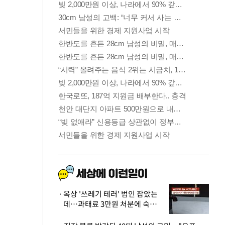
옥상 '쓰레기 테러' 범인 잡았는
데…과태료 3만원 처분에 숙박업
주 허탈