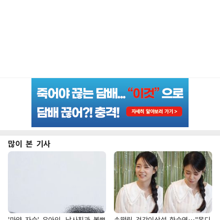
많이 본 기사
'마약 자숙' 유아인, 남사친과 볼뽀
손떨림 건강이상설 한승연…"목디