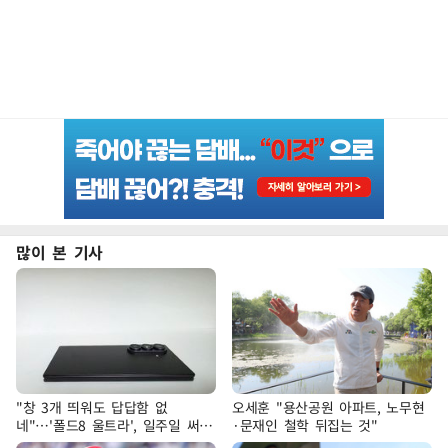
많이 본 기사
"창 3개 띄워도 답답함 없
오세훈 "용산공원 아파트, 노무현
네"…'폴드8 울트라', 일주일 써보
·문재인 철학 뒤집는 것"
니