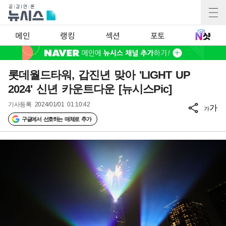
메인
랭킹
섹션
포토
롯데월드타워, 갑진년 맞아 'LIGHT UP
2024' 신년 카운트다운 [뉴시스Pic]
기사등록
2024/01/01 01:10:42
가
가
구글에서 선호하는 매체로 추가