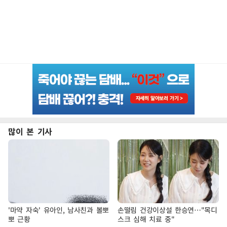
많이 본 기사
'마약 자숙' 유아인, 남사친과 볼뽀
손떨림 건강이상설 한승연…"목디
뽀 근황
스크 심해 치료 중"