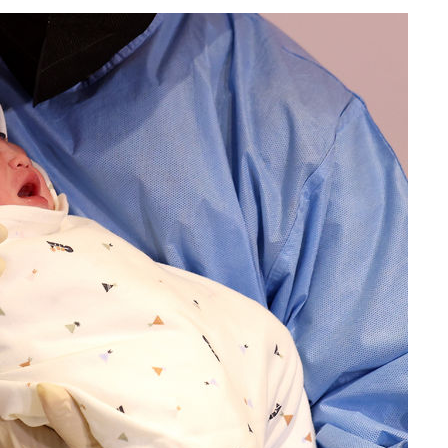
속[다음주
다"
려 죄송"
·서미화·
1위… 정
鄭
위해 뛸
승리
내일날씨]
 원해 아
보