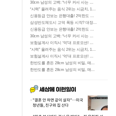
"결혼 안 하면 같이 살자"…미국
청년들, 친구와 집 산다