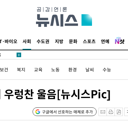
·서미화·
IT·바이오
사회
수도권
지방
문화
스포츠
연예
1위… 정
鄭
위해 뛸
/보건
복지
교육
노동
환경
날씨
수능
승리
내일날씨]
 원해 아
 우렁찬 울음[뉴시스Pic]
보
구글에서 선호하는 매체로 추가