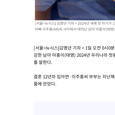
-11630초 전 >
온열질환 사망자 3명 늘어…누적 환자 3000명 돌파
-5575초 전 >
강릉에 시간당 81.4㎜ 물폭탄…도로 잠기고 담벼락 붕괴
-1682초 전 >
백운산서 80년근 천종산삼 9뿌리 발견…감정가 1.3억원
[서울=뉴시스] 김명년 기자 = 2024년 새해 첫 아기가
10분 전 >
선재도서 해루질 나섰다 실종 60대, 닷새 만에 숨진 채 발견
아빠 이주홍(44)씨 사이에서 태어난 남아 아홍이(태명)가 
51분 전 >
남자 농구, 나고야 아시안게임서 '홈팀' 일본과 한일전
1시간 전 >
여수 오동도 해상서 모터보트 전복…1명 사망·1명 실종
[서울=뉴시스]김명년 기자 = 1일 오전 0시
2시간 전 >
극한폭염 한풀 꺾이지만…'낮 최고 35도' 무더위, 열대야 계
강한 남아 아홍이(태명) 2024년 우리나라 
날씨]
2시간 전 >
축구협회 "압수수색·성접대 논란 사과…쇄신의 기회로 삼겠
를 말한다.
3시간 전 >
[속보]'압수수색·성접대 논란' 축구협회 "실망과 걱정 안겨드
6시간 전 >
'최고 37도' 폭염 지속…강원동해안 최대 150㎜ 비
결혼 12년차 임아연·이주홍씨 부부는 지난해
8시간 전 >
[속보]뉴욕증시 상승 마감…S&P 0.6% 나스닥 1.3%↑
품에 안았다.