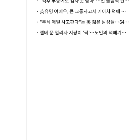
· "척추 부상에도 검사 못 받아"…전 올림픽 선수, 美봅슬레이협회 상대 소송
· 英유명 여배우, 큰 교통사고서 기아차 덕에 살았다
· "주식 매일 사고판다"는 美 젊은 남성들…64%가 "나는 인생의 패배자“
· 엘베 문 열리자 지팡이 '퍽'…노인의 택배기사 폭행 이유