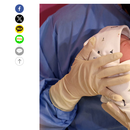
51분 전 >
남자 농구, 나고야 아시안게임서 '홈팀' 일본과 한일전
1시간 전 >
여수 오동도 해상서 모터보트 전복…1명 사망·1명 실종
2시간 전 >
극한폭염 한풀 꺾이지만…'낮 최고 35도' 무더위, 열대야 계
날씨]
2시간 전 >
축구협회 "압수수색·성접대 논란 사과…쇄신의 기회로 삼겠
3시간 전 >
[속보]'압수수색·성접대 논란' 축구협회 "실망과 걱정 안겨드
6시간 전 >
'최고 37도' 폭염 지속…강원동해안 최대 150㎜ 비
8시간 전 >
[속보]뉴욕증시 상승 마감…S&P 0.6% 나스닥 1.3%↑
-30084초 전 >
이란 "호르무즈 재개방 합의 근접…美 배상 선행돼야"
-21131초 전 >
[속보]與최고위원 제주·인천 순회경선…박선원·최민희
한민수·김용 순
-21084초 전 >
[속보]김민석, 與 전대 당원투표 누적 득표율 45.42%로 
청래 44.56%
-20366초 전 >
[속보]與 대표 경선 제주·인천 당원투표…金 47.75%·
42.08%·宋 10.17%
-19900초 전 >
이강인 "아틀레티코 이적 기뻐…등번호 7번 의미보단 팀 
것"
-19835초 전 >
[속보]與 당대표 경선, 제주·인천 권리당원 투표 김민석 
-13609초 전 >
낮 최고 35도 '무더위'…동해안 시간당 30㎜ '강한 비'[
-12879초 전 >
[속보]이강인 "감독님이 원하는 마음 느꼈고, 많은 트로피
틀레티코 이적"
-12661초 전 >
수도권 40도 육박 '펄펄'…동해안 일부 지역엔 호의주의