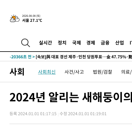
2026.08.08 (토)
서울 27.1℃
8시간 전 >
[속보]뉴욕증시 상승 마감…S&P 0.6% 나스닥 1.3%↑
-30084초 전 >
이란 "호르무즈 재개방 합의 근접…美 배상 선행돼야"
-21131초 전 >
[속보]與최고위원 제주·인천 순회경선…박선원·최민희
실시간
정치
국제
경제
금융
산업
한민수·김용 순
-21084초 전 >
[속보]김민석, 與 전대 당원투표 누적 득표율 45.42%로 
청래 44.56%
-20366초 전 >
[속보]與 대표 경선 제주·인천 당원투표…金 47.75%·
42.08%·宋 10.17%
-19900초 전 >
이강인 "아틀레티코 이적 기뻐…등번호 7번 의미보단 팀 
사회
사회최신
사건/사고
법원/검찰
의료
것"
-19835초 전 >
[속보]與 당대표 경선, 제주·인천 권리당원 투표 김민석 
-13609초 전 >
낮 최고 35도 '무더위'…동해안 시간당 30㎜ '강한 비'[
-12879초 전 >
[속보]이강인 "감독님이 원하는 마음 느꼈고, 많은 트로피
2024년 알리는 새해둥이의
틀레티코 이적"
-12661초 전 >
수도권 40도 육박 '펄펄'…동해안 일부 지역엔 호의주의
-11630초 전 >
온열질환 사망자 3명 늘어…누적 환자 3000명 돌파
등록 2024.01.01 01:17:15
수정 2024.01.01 01:19:01
-5575초 전 >
강릉에 시간당 81.4㎜ 물폭탄…도로 잠기고 담벼락 붕괴
-1682초 전 >
백운산서 80년근 천종산삼 9뿌리 발견…감정가 1.3억원
10분 전 >
선재도서 해루질 나섰다 실종 60대, 닷새 만에 숨진 채 발견