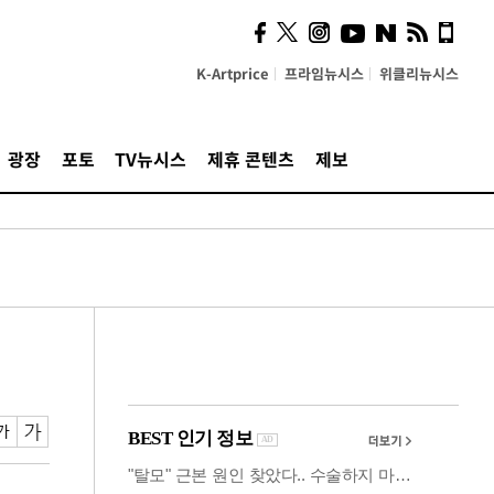
사이 해답 찾았죠"…알을
깨고 나온 '초자아'
K-Artprice
프라임뉴시스
위클리뉴시스
광장
포토
TV뉴시스
제휴 콘텐츠
제보