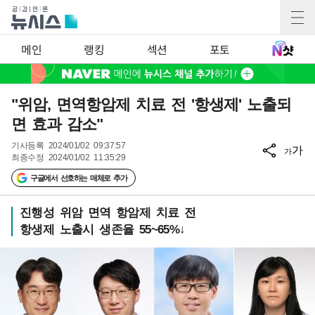
메인
랭킹
섹션
포토
"위암, 면역항암제 치료 전 '항생제' 노출되
면 효과 감소"
기사등록
2024/01/02 09:37:57
가
가
최종수정
2024/01/02 11:35:29
구글에서 선호하는 매체로 추가
진행성 위암 면역 항암제 치료 전
항생제 노출시 생존율 55~65%↓