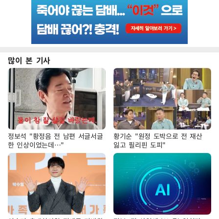
많이 본 기사
정보석 "황정음 전 남편 서글서글
황기순 "원정 도박으로 전 재산
한 인상이었는데…"
잃고 필리핀 도피"