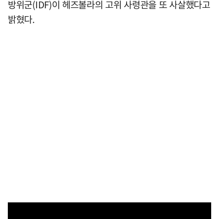
방위군(IDF)이 헤즈볼라의 고위 사령관을 또 사살했다고
밝혔다.