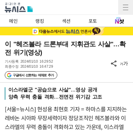
메인
랭킹
섹션
포토
이 "헤즈볼라 드론부대 지휘관도 사살"…확
전 위기(영상)
기사등록
2024/01/10 16:29:52
가
가
최종수정
2024/01/10 16:47:29
구글에서 선호하는 매체로 추가
이스라엘군 "공습으로 사살"…영상 공개
양측 무력 충돌 격화…전면전 위기감 고조
[서울=뉴시스] 현성용 최현호 기자 = 하마스를 지지하는
레바논 시아파 무장세력이자 정당조직인 헤즈볼라와 이
스라엘의 무력 충돌이 격화하고 있는 가운데, 이스라엘