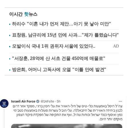
이시간
핫
뉴스
하리수 "이혼 내가 먼저 제안…아기 못 낳아 미안"
표창원, 남규리에 15년 만에 사과…"제가 틀렸습니다"
"서장훈, 28억에 산 서초 건물 450억에 매물로"
방은희, 어머니 고독사에 오열 "이틀 만에 발견"