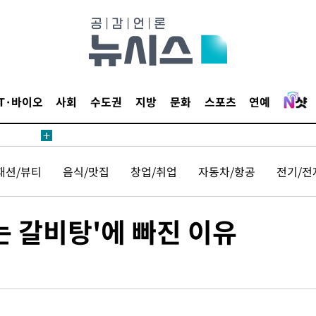
·당황'
'
IT·바이오
사회
수도권
지방
문화
스포츠
연예
 혐의
감
패션/뷰티
음식/맛집
창업/취업
자동차/항공
전기/전
 포착
라하라 격파
는 갈비탕'에 빠진 이유
꺾인다"
 위협"
 수용할까
해 불가피"
등 압수수색