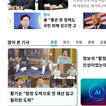
이재명 정부 핵심 사업
해 제정되는 메가특구특
로자에 대해 주 52시
정치
을 두고 산업과 노동을
"사적
李 "좋은 뜻 정책도
김정관 산업통상부 장
국민 피해 있으면 고
발(R&D) 인력에 대한
 차이
쳐야"
많이 본 기사
종합
정치
국제
경제
금
정보석 "황정
인상이었는데
황기순 "원정 도박으로 전 재산 잃고
필리핀 도피"