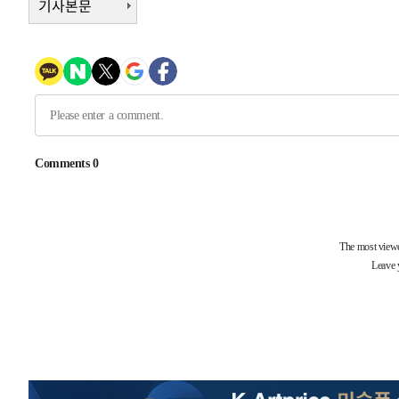
기사본문
-8962초 전 >
[속보]산업장관 "美무역법 제301조 과잉생산 결과 발표 8
-8755초 전 >
[속보]코스피 매도사이드카 발동…4%대 급락
-8027초 전 >
[속보]전남광주 초대 시민추천 부시장에 백승주·윤난실
-5588초 전 >
서울 열대야 15일째 지속…비공식 '초열대야' 30도 넘어
-4155초 전 >
[속보]코스닥, 2.15포인트(0.27%) 내린 797.44 출발
-4138초 전 >
[속보]코스피, 119.51포인트(1.81%) 내린 6478.75 개장
-585초 전 >
6월 경상수지 497.3억 달러…두 달 연속 사상 최대
-32206초 전 >
'월드컵 탈락 후폭풍' 축구협회…초유의 압수수색에 '충격
-32046초 전 >
서울 낮 37.9도, 올여름 최고치 경신…영등포 순간 '40도
-31608초 전 >
[속보]종합특검, 대검 추가 압수수색…내란 중요임무종사
-27703초 전 >
[속보]코스닥, 800p 회복…0.26% 오른 801.67 마감
-27633초 전 >
[속보]코스피, 301.88포인트(4.58%) 내린 6296.38 마
-27498초 전 >
[속보]원·달러 환율, 0.7원 내린 1423.8원 마감
-25097초 전 >
"여기 떨어졌다"…다누리, 스페이스X 로켓 달 충돌 흔적
-22142초 전 >
손흥민, 5경기 연속골 실패…LAFC는 승부차기 끝 과달
-14743초 전 >
내일까지 39도 '펄펄'…기상청 "태풍 지나며 폭염 잠시 