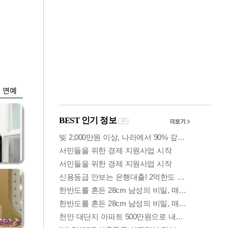
금융
…서
외국인 폭풍매도에
줄어
코스피 6200선 주저
앉아
연예