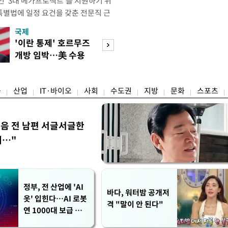
인 '3대 메가프로젝트'를 지원하기 위
별법에 일정 요건을 갖춘 전문직 근
간 법정 근로시간 규제에서 제외하는 것
국제
경제
 책임지는 장관이 견해차를 드러냈다.
'이란 통제' 호르무즈
실거주해야 절세
관은 메가특구법에 연장근로, 연구개
개방 임박…美 수용
울 전월세 매물 
 근로시간 특례, 탄력·선택적 근로제
할까
들듯
융
산업
IT·바이오
사회
수도권
지방
문화
스포츠
음 전 남편 서글서글한
…"
정부, 전 산업에 'AI
바다, 워터밤 공개저
옷' 입힌다…AI 로봇
격 "말이 안 된다"
연 1000대 보급 추
진