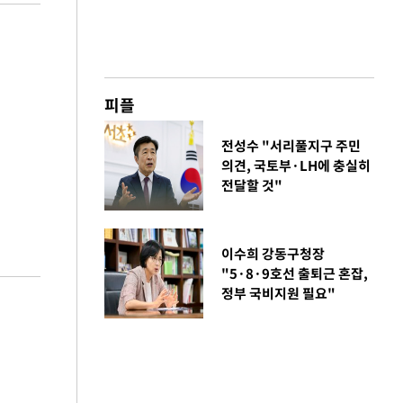
피플
전성수 "서리풀지구 주민
의견, 국토부·LH에 충실히
전달할 것"
이수희 강동구청장
"5·8·9호선 출퇴근 혼잡,
정부 국비지원 필요"