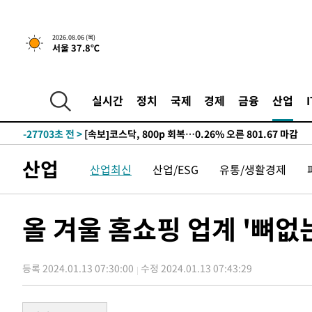
2026.08.06 (목)
서울 37.8℃
-585초 전 >
6월 경상수지 497.3억 달러…두 달 연속 사상 최대
-32206초 전 >
'월드컵 탈락 후폭풍' 축구협회…초유의 압수수색에 '충격
-32046초 전 >
서울 낮 37.9도, 올여름 최고치 경신…영등포 순간 '40도
실시간
정치
국제
경제
금융
산업
-31608초 전 >
[속보]종합특검, 대검 추가 압수수색…내란 중요임무종사
-27703초 전 >
[속보]코스닥, 800p 회복…0.26% 오른 801.67 마감
-27633초 전 >
[속보]코스피, 301.88포인트(4.58%) 내린 6296.38 마
산업
산업최신
산업/ESG
유통/생활경제
-27498초 전 >
[속보]원·달러 환율, 0.7원 내린 1423.8원 마감
-25097초 전 >
"여기 떨어졌다"…다누리, 스페이스X 로켓 달 충돌 흔적
-22142초 전 >
손흥민, 5경기 연속골 실패…LAFC는 승부차기 끝 과달
올 겨울 홈쇼핑 업계 '뼈없
-14743초 전 >
내일까지 39도 '펄펄'…기상청 "태풍 지나며 폭염 잠시 
-14380초 전 >
트럼프, 한국계 진보 주지사 후보 맹공…"공산주의가 최대
등록 2024.01.13 07:30:00
수정 2024.01.13 07:43:29
-14358초 전 >
"美간섭에 합의 지연"…트럼프, '이란 호르무즈 통제권'
-10878초 전 >
[속보]산업장관 "李정부, 원전 반대 안해…안정 전력 위
-9575초 전 >
[속보]경찰, '홍명보 선임 논란' 대한축구협회·축구회관 