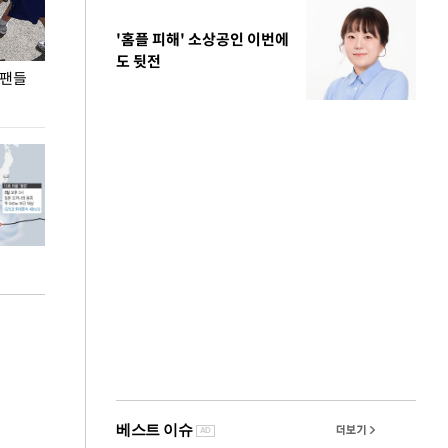
'홈플 피해' 소상공인 이번에
도 뒷전
 팬들
이 대통령, '청년 대책 속도 높여야…폭염 문제도
입추 코앞인데 전
총력 대응'