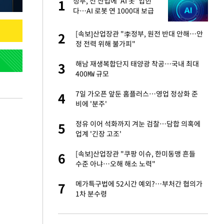
재
정부, 전 산업에 'AI 옷' 입힌
1
1
다…AI 로봇 연 1000대 보급
추진
서글서글한 인상이
[속보]산업장관 "李정부, 원전 반대 안해…안
2
2
정 전력 위해 불가피"
입힌다…AI 로봇 연
해남 재생복합단지 태양광 착공…국내 최대
3
3
400㎿ 규모
이 안 된다"
7일 가오픈 앞둔 홈플러스…영업 정상화 준
4
4
비에 '분주'
"짝짝이 눈 탈출"
정유 이어 석화까지 겨눈 검찰…담합 의혹에
5
5
업계 '긴장 고조'
인간들이 이 꼴 만
[속보]산업장관 "쿠팡 이슈, 한미동맹 흔들
6
6
격한 반응
수준 아냐…오해 해소 노력"
 원전 반대 안해…안
메가특구법에 52시간 예외?…부처간 협의가
7
7
1차 분수령