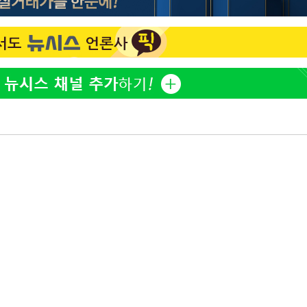
황기순 "원정 도박으로 전 
1
산 잃고 필리핀 도피"
 위협"
 수용할까
정보석 "황정음 전 남편 
2
해 불가피"
었는데…"
등 압수수색
정부, 전 산업에 'AI 옷' 
3
월 중 예상
1000대 보급 추진
바다, 워터밤 공개저격 "말
4
최준희, 또 성형수술 예고 
5
허지웅 "우리가 지지했던 
6
들었다"…형소법 개정에 
[속보]산업장관 "李정부,
7
정 전력 위해 불가피"