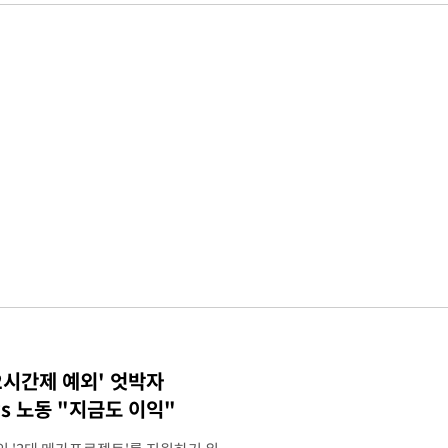
2시간제 예외' 엇박자
vs 노동 "지금도 이익"