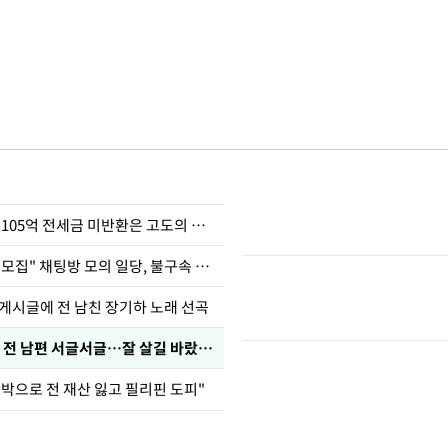
이승기 "차가원 105억 전세금 미반환은 고도의 사기"
"정청래 암살단 모집" 채팅방 모의 일당, 불구속 송치
 게시글에 전 남친 장기하 노래 선곡
정보석 "황정음 전 남편 서글서글…잘 살길 바랐는데"
도박으로 전 재산 잃고 필리핀 도피"