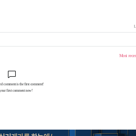
월 중 예상
·당황'
'
 혐의
감
 포착
라하라 격파
꺾인다"