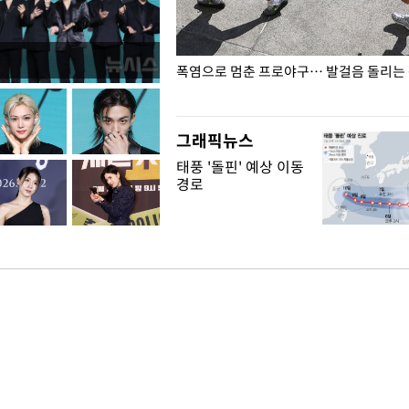
전남광주… 열화상 카메라에 담긴
폭염으로 멈춘 프로야구… 발걸음 돌리는
그래픽뉴스
태풍 '돌핀' 예상 이동
경로