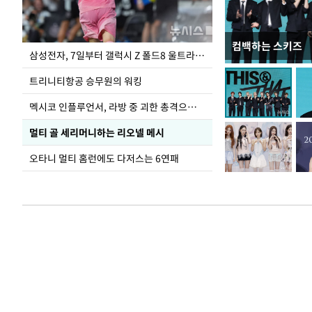
컴백하는 스키즈
입추 하루 앞둔 
삼성전자, 7일부터 갤럭시 Z 폴드8 울트라·폴드8·플립8 출시
폭염
트리니티항공 승무원의 워킹
멕시코 인플루언서, 라방 중 괴한 총격으로 사망
멀티 골 세리머니하는 리오넬 메시
오타니 멀티 홈런에도 다저스는 6연패