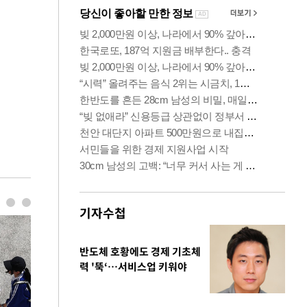
기자수첩
반도체 호황에도 경제 기초체
력 '뚝‘…서비스업 키워야