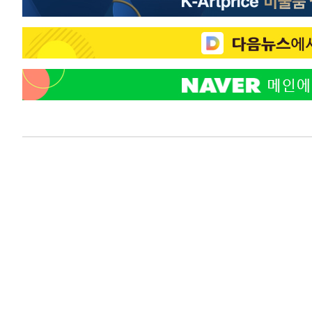
-14380초 전 >
트럼프, 한국계 진보 주지사 후보 맹공…"공산주의가 최대
-14358초 전 >
"美간섭에 합의 지연"…트럼프, '이란 호르무즈 통제권'
-10878초 전 >
[속보]산업장관 "李정부, 원전 반대 안해…안정 전력 위
-9575초 전 >
[속보]경찰, '홍명보 선임 논란' 대한축구협회·축구회관 
-8962초 전 >
[속보]산업장관 "美무역법 제301조 과잉생산 결과 발표 8
-8755초 전 >
[속보]코스피 매도사이드카 발동…4%대 급락
-8027초 전 >
[속보]전남광주 초대 시민추천 부시장에 백승주·윤난실
-5588초 전 >
서울 열대야 15일째 지속…비공식 '초열대야' 30도 넘어
-4155초 전 >
[속보]코스닥, 2.15포인트(0.27%) 내린 797.44 출발
-4138초 전 >
[속보]코스피, 119.51포인트(1.81%) 내린 6478.75 개장
-585초 전 >
6월 경상수지 497.3억 달러…두 달 연속 사상 최대