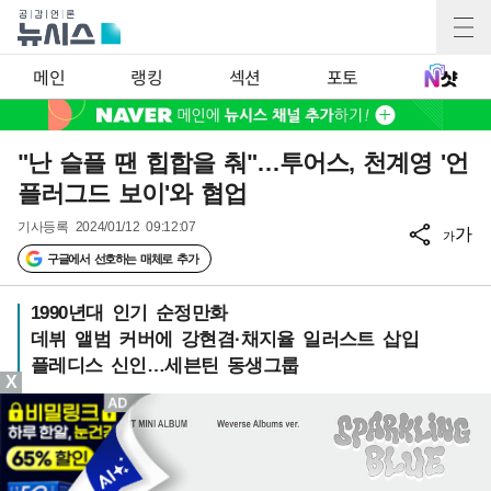
메인
랭킹
섹션
포토
"난 슬플 땐 힙합을 춰"…투어스, 천계영 '언
플러그드 보이'와 협업
기사등록
2024/01/12 09:12:07
가
가
구글에서 선호하는 매체로 추가
1990년대 인기 순정만화
데뷔 앨범 커버에 강현겸·채지율 일러스트 삽입
플레디스 신인…세븐틴 동생그룹
X