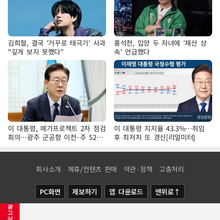
김희철, 결국 '거꾸로 태극기' 사과
홍석천, 입양 두 자녀에 '재산 상
"깊게 보지 못했다"
속' 언급했다
이 대통령, 메가프로젝트 2차 점검
이 대통령 지지율 43.3%…취임
회의…광주 군공항 이전·주 52시
후 최저치 또 경신[리얼미터]
간 예외 등 논의
회사소개
제휴/컨텐츠 판매
약관·정책
고충처리
PC화면
제보하기
앱 다운로드
맨위로↑
광
COPYRIGHTⓒ
NEWSIS
ALL RIGHTS RESERVED.
고
삭