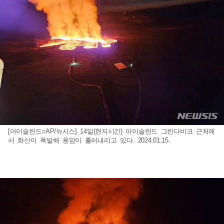
[아이슬란드=AP/뉴시스] 14일(현지시간) 아이슬란드 그린다비크 근처에
서 화산이 폭발해 용암이 흘러내리고 있다. 2024.01.15.