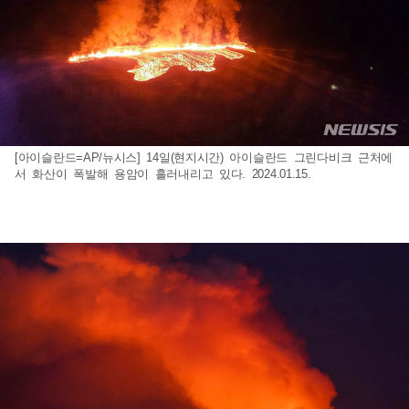
[아이슬란드=AP/뉴시스] 14일(현지시간) 아이슬란드 그린다비크 근처에
서 화산이 폭발해 용암이 흘러내리고 있다. 2024.01.15.