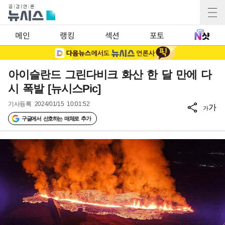
메인
랭킹
섹션
포토
아이슬란드 그린다비크 화산 한 달 만에 다
시 폭발 [뉴시스Pic]
기사등록
2024/01/15 10:01:52
가
가
구글에서 선호하는 매체로 추가