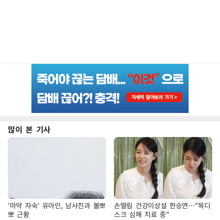
많이 본 기사
'마약 자숙' 유아인, 남사친과 볼뽀
손떨림 건강이상설 한승연…"목디
뽀 근황
스크 심해 치료 중"