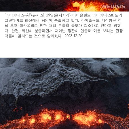
[레이캬네스=AP/뉴시스] 19일(현지시각) 아이슬란드 레이캬네스반도의
그린다비크 화산에서 용암이 분출하고 있다. 아이슬란드 기상청은 이
날 오후 화산폭발로 인한 용암 분출의 규모가 감소하고 있다고 밝혔
다. 한편, 화산이 분출하면서 때아닌 장관이 연출돼 이를 보려는 관광
객들이 밀려드는 것으로 알려졌다. 2023.12.20.