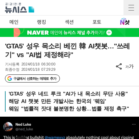
메인
랭킹
섹션
포토
'GTA5' 성우 목소리 베낀 韓 AI챗봇…"쓰레
기" vs "AI법 제정해라"
기사등록
2024/01/18 06:30:00
가
가
최종수정
2024/01/18 07:29:29
구글에서 선호하는 매체로 추가
'GTA5' 성우 네드 루크 "AI가 내 목소리 무단 사용"
해당 AI 챗봇 만든 개발사는 한국의 '웨임'
웨임 "법률적 잣대 불분명한 상황…법률 제정 촉구"