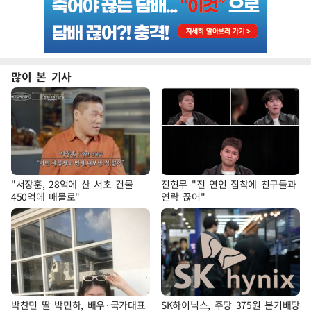
많이 본 기사
"서장훈, 28억에 산 서초 건물
전현무 "전 연인 집착에 친구들과
450억에 매물로"
연락 끊어"
박찬민 딸 박민하, 배우·국가대표
SK하이닉스, 주당 375원 분기배당