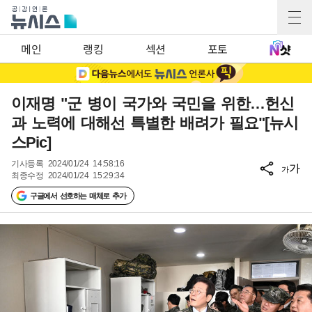
메인
랭킹
섹션
포토
이재명 "군 병이 국가와 국민을 위한…헌신
과 노력에 대해선 특별한 배려가 필요"[뉴시
스Pic]
기사등록
2024/01/24 14:58:16
가
가
최종수정
2024/01/24 15:29:34
구글에서 선호하는 매체로 추가