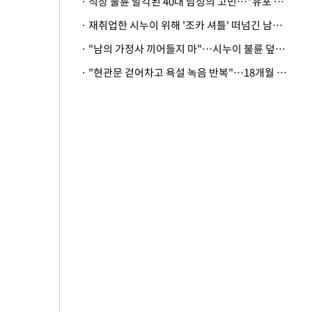
· 직장 불륜 발각된 40대 남성의 고민…"유포 동료 명예훼손·협박죄 고소 가능할까"
· 재취업한 시누이 위해 '조카 셔틀' 떠넘긴 남편…아내 "난 못한다"
· "남의 가정사 끼어들지 마"…시누이 불륜 덮으려는 남편에 억울한 아내
· "현관문 걷어차고 욕설 녹음 반복"…18개월 아기 키우는 집 뒤흔든 '앞집의 비극'