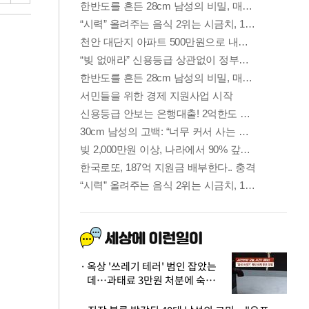
옥상 '쓰레기 테러' 범인 잡았는
데…과태료 3만원 처분에 숙박업
주 허탈