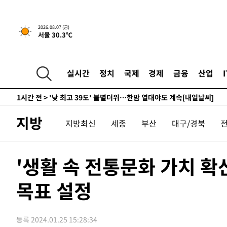
-12036초 전 >
경찰, '홍명보는 2순위' 결론냈던 스포츠윤리센터도 압
39분 전 >
[속보]합참 "北 발사체는 단거리탄도미사일…감시·경계태세 
2026.08.07 (금)
서울 30.3℃
43분 전 >
日방위성, 北이 동해로 쏜 발사체는 탄도미사일 가능성
1시간 전 >
[속보] SKT, 에이닷 서비스 장애 발생…"원인 파악 중"
1시간 전 >
[속보]합참 "북, 동해상으로 미상 발사체 발사"
실시간
정치
국제
경제
금융
산업
1시간 전 >
'낮 최고 39도' 불볕더위…한밤 열대야도 계속[내일날씨]
1시간 전 >
[속보]7~9일 프로야구 3연전도 폭염 취소…11일 재개
1시간 전 >
"韓 외환시장 개입 관측 배경엔 美의 대한국 무역적자 있어"
지방
지방최신
세종
부산
대구/경북
1시간 전 >
'월드컵 탈락 후폭풍' 축구협회…초유의 압수수색에 '충격·당
1시간 전 >
서울 낮 37.9도, 올여름 최고치 경신…영등포 순간 '40도'
1시간 전 >
[속보]종합특검, 대검 추가 압수수색…내란 중요임무종사 혐
'생활 속 전통문화 가치 확
2시간 전 >
[속보]코스닥, 800p 회복…0.26% 오른 801.67 마감
목표 설정
2시간 전 >
[속보]코스피, 301.88포인트(4.58%) 내린 6296.38 마감
2시간 전 >
[속보]원·달러 환율, 0.7원 내린 1423.8원 마감
3시간 전 >
"여기 떨어졌다"…다누리, 스페이스X 로켓 달 충돌 흔적 포착
등록 2024.01.25 15:28:34
4시간 전 >
손흥민, 5경기 연속골 실패…LAFC는 승부차기 끝 과달라하라