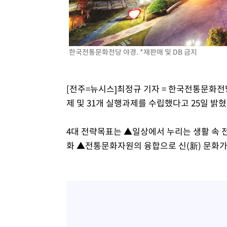
2시간 전 >
[속보]코스피, 301.88포인트(4.58%) 내린 6296.38 마감
2시간 전 >
[속보]원·달러 환율, 0.7원 내린 1423.8원 마감
3시간 전 >
"여기 떨어졌다"…다누리, 스페이스X 로켓 달 충돌 흔적 포착
한국전통문화전당 야경. *재판매 및 DB 금지
4시간 전 >
손흥민, 5경기 연속골 실패…LAFC는 승부차기 끝 과달라하라
6시간 전 >
내일까지 39도 '펄펄'…기상청 "태풍 지나며 폭염 잠시 꺾인
[전주=뉴시스]최정규 기자 = 한국전통문화전
제 및 31개 실행과제를 수립했다고 25일 밝혔
4대 전략목표는 ▲일상에서 누리는 생활 속 
화 ▲전통문화자원의 융합으로 신(新) 문화가