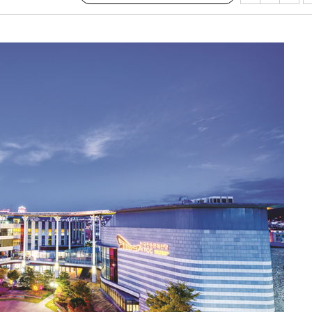
다"
수수색(종
4%↑
침 준수"
수수색
강화"
황'
의