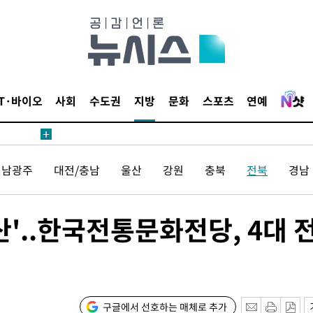
수수색
강화"
IT·바이오
사회
수도권
지방
문화
스포츠
연예
전남광주
대전/충남
울산
강원
충북
전북
경남
황'
의
산'..한국전통문화전당, 4대 
구글에서 선호하는 매체로 추가
 격파