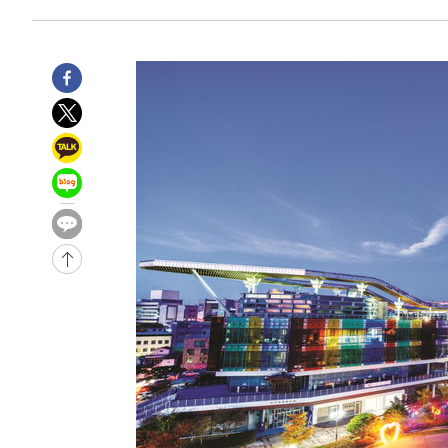
6시간 전 >
내일까지 39도 '펄펄'…기상청 "태풍 지나며 폭염 잠시 꺾인
-15142초 전 >
'월드컵 탈락 후폭풍' 축구협회…11시간 걸린 초유의 압
합)
-14578초 전 >
[속보] 뉴욕증시, 혼조 출발…나스닥 0.3%↓, 다우 0.1
-13371초 전 >
축구협회, 15년 전 심판 성 접대 파문에 "현재는 내부 지
-12056초 전 >
경찰, '홍명보는 2순위' 결론냈던 스포츠윤리센터도 압
39분 전 >
[속보]합참 "北 발사체는 단거리탄도미사일…감시·경계태세 
43분 전 >
日방위성, 北이 동해로 쏜 발사체는 탄도미사일 가능성
1시간 전 >
[속보] SKT, 에이닷 서비스 장애 발생…"원인 파악 중"
1시간 전 >
[속보]합참 "북, 동해상으로 미상 발사체 발사"
1시간 전 >
'낮 최고 39도' 불볕더위…한밤 열대야도 계속[내일날씨]
1시간 전 >
[속보]7~9일 프로야구 3연전도 폭염 취소…11일 재개
1시간 전 >
"韓 외환시장 개입 관측 배경엔 美의 대한국 무역적자 있어"
1시간 전 >
'월드컵 탈락 후폭풍' 축구협회…초유의 압수수색에 '충격·당
1시간 전 >
서울 낮 37.9도, 올여름 최고치 경신…영등포 순간 '40도'
1시간 전 >
[속보]종합특검, 대검 추가 압수수색…내란 중요임무종사 혐
2시간 전 >
[속보]코스닥, 800p 회복…0.26% 오른 801.67 마감