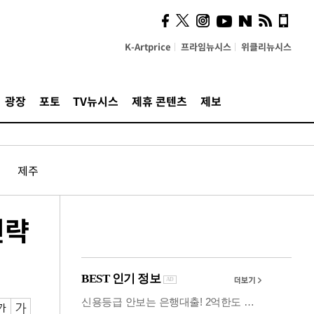
의견, 국토부·LH에 충실히
전달할 것"
K-Artprice
프라임뉴시스
위클리뉴시스
광장
포토
TV뉴시스
제휴 콘텐츠
제보
제주
전략