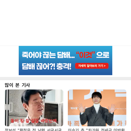
많이 본 기사
정보석 "황정음 전 남편 서글서글
이승기 측 "차가원 전세금 미반환