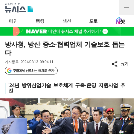
메인
랭킹
섹션
포토
방사청, 방산 중소·협력업체 기술보호 돕는
다
기사등록
2024/02/13 09:04:11
가
가
구글에서 선호하는 매체로 추가
'24년 방위산업기술 보호체계 구축·운영 지원사업 추
진