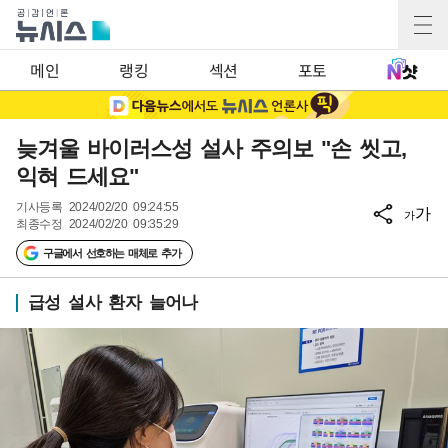
메인
랭킹
섹션
포토
늦겨울 바이러스성 설사 주의보 "손 씻고,
익혀 드세요"
기사등록
2024/02/20 09:24:55
가
가
최종수정
2024/02/20 09:35:29
구글에서 선호하는 매체로 추가
급성 설사 환자 늘어나