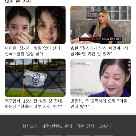
많이 본 기사
아이유, 장기하 '별일 없이 산다'
효린 "절친에게 남친 빼앗겨…지
선곡…쿨한 일상 공개
금이라면 가만 안 있어"
축구협회, 15년 전 심판 성 접대
방은희, 母 고독사에 오열 "이틀
파문에 "현재는 내부 지침 준수"
만에 발견"
회사소개
제휴/컨텐츠 판매
약관·정책
고충처리