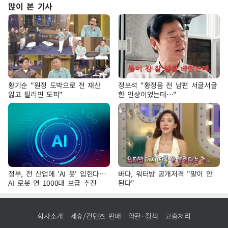
많이 본 기사
황기순 "원정 도박으로 전 재산
정보석 "황정음 전 남편 서글서글
잃고 필리핀 도피"
한 인상이었는데…"
정부, 전 산업에 'AI 옷' 입힌다…
바다, 워터밤 공개저격 "말이 안
AI 로봇 연 1000대 보급 추진
된다"
회사소개
제휴/컨텐츠 판매
약관·정책
고충처리