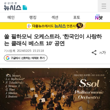
메인
랭킹
섹션
포토
쏠 필하모닉 오케스트라, '한국인이 사랑하
는 클래식 베스트 10' 공연
기사등록
2024/02/25 15:15:18
가
가
구글에서 선호하는 매체로 추가