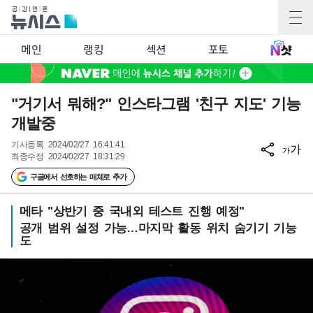
메인
랭킹
섹션
포토
"거기서 뭐해?" 인스타그램 '친구 지도' 기능
개발중
기사등록
2024/02/27 16:41:41
가
가
최종수정
2024/02/27 18:31:29
구글에서 선호하는 매체로 추가
메타 "상반기 중 국내외 테스트 진행 예정"
공개 범위 설정 가능…마지막 활동 위치 숨기기 기능
도