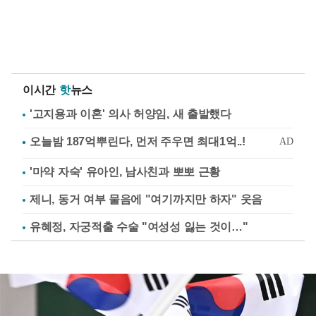
이시간
핫
뉴스
'고지용과 이혼' 의사 허양임, 새 출발했다
'마약 자숙' 유아인, 남사친과 뽀뽀 근황
제니, 동거 여부 물음에 "여기까지만 하자" 웃음
유혜정, 자궁적출 수술 "여성성 잃는 것이…"