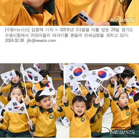
[수원=뉴시스] 김종택 기자 = 105주년 3·1절을 이틀 앞둔 28일 경기도
수원시청에서 어린이들이 태극기를 흔들며 만세삼창을 외치고 있다.
2024.02.28.
jtk@newsis.com