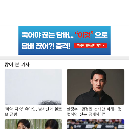
많이 본 기사
'마약 자숙' 유아인, 남사친과 볼뽀
한정수 "황정민 선배만 피해…떳
뽀 근황
떳하면 신분 공개하라"