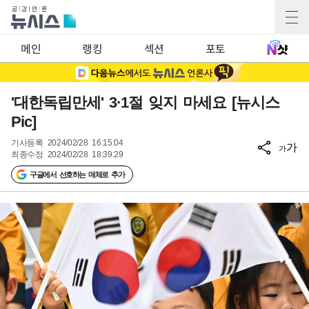
메인
랭킹
섹션
포토
'대한독립만세' 3·1절 잊지 마세요 [뉴시스
Pic]
기사등록
2024/02/28 16:15:04
가
가
최종수정
2024/02/28 18:39:29
구글에서 선호하는 매체로 추가