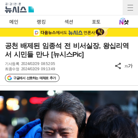
메인
랭킹
섹션
포토
공천 배제된 임종석 전 비서실장, 왕십리역
서 시민들 만나 [뉴시스Pic]
기사등록
2024/02/29 08:52:05
가
가
최종수정
2024/02/29 09:13:49
구글에서 선호하는 매체로 추가