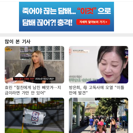
많이 본 기사
효린 "절친에게 남친 빼앗겨…지
방은희, 母 고독사에 오열 "이틀
금이라면 가만 안 있어"
만에 발견"