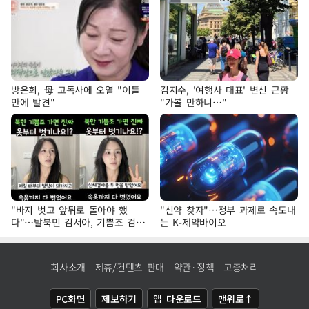
방은희, 母 고독사에 오열 "이틀
김지수, '여행사 대표' 변신 근황
만에 발견"
"가볼 만하니…"
"바지 벗고 앞뒤로 돌아야 했
"신약 찾자"…정부 과제로 속도내
다"…탈북민 김서아, 기쁨조 검사
는 K-제약바이오
수치심 회상
회사소개
제휴/컨텐츠 판매
약관·정책
고충처리
PC화면
제보하기
앱 다운로드
맨위로↑