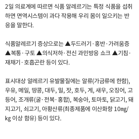
2일 의료계에 따르면 식품 알레르기는 특정 식품을 섭취
하면 면역시스템이 과다 작용해 우리 몸이 일으키는 반
응을 말한다.
식품알레르기 증상으로는 ▲두드러기·홍반·가려움증
▲복통·구토 ▲의식저하·전신 과민방응 쇼크 ▲기침·
재채기·호흡곤란 등이 있다.
표시대상 알레르기 유발물질에는 알류(가금류에 한함),
우유, 메일, 땅콩, 대두, 밀, 잣, 호두, 게, 새우, 오징어, 고
등어, 조개류(굴·전복·홍합), 복숭아, 토마토, 닭고기, 돼
지고기, 쇠고기, 아황산류(최종제품에 이산화항 10㎎/
㎏ 이상 함유) 등이 있다.