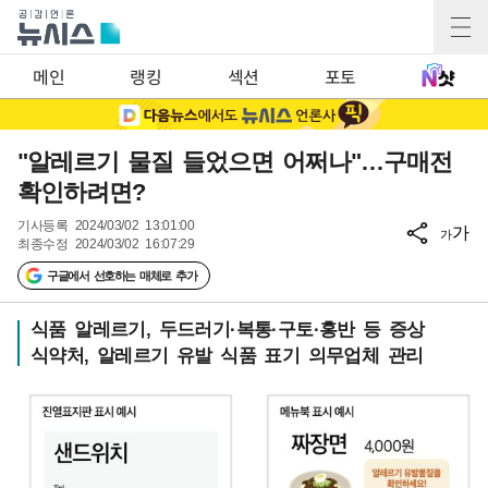
메인
랭킹
섹션
포토
"알레르기 물질 들었으면 어쩌나"…구매전
확인하려면?
기사등록
2024/03/02 13:01:00
가
가
최종수정
2024/03/02 16:07:29
구글에서 선호하는 매체로 추가
식품 알레르기, 두드러기·복통·구토·홍반 등 증상
식약처, 알레르기 유발 식품 표기 의무업체 관리