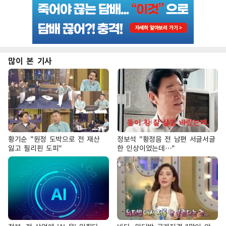
많이 본 기사
황기순 "원정 도박으로 전 재산
정보석 "황정음 전 남편 서글서글
잃고 필리핀 도피"
한 인상이었는데…"