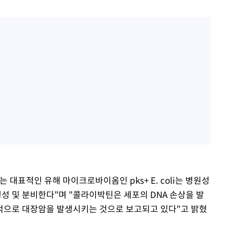
등 압수수
월 중 예
축
마감 다우
대표적인 유해 마이크로바이옴인 pks+ E. coli는 병원성
 및 분비한다"며 "콜라이박틴은 세포의 DNA 손상을 발
적으로 대장암을 발생시키는 것으로 보고되고 있다"고 밝혔