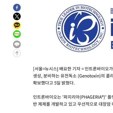
-8087초 전 >
서울 열대야 15일째 지속…비공식 '초열대야' 30도 넘어
-6654초 전 >
[속보]코스닥, 2.15포인트(0.27%) 내린 797.44 출발
-6637초 전 >
[속보]코스피, 119.51포인트(1.81%) 내린 6478.75 개장
-3084초 전 >
6월 경상수지 497.3억 달러…두 달 연속 사상 최대
-3035초 전 >
서울 낮 39도 '폭염중대경보'…40도 관측 가능성도
-397초 전 >
미 워싱턴주 스포캔 시의 통제불능 3개 산불, 방화선 일부 구
2시간 전 >
[속보] 호르무즈 해협 이란-오만 협상 기대속 뉴욕증시 혼조 
0.49%↑
-30202초 전 >
[속보]코스닥, 800p 회복…0.26% 오른 801.67 마감
-30132초 전 >
[속보]코스피, 301.88포인트(4.58%) 내린 6296.38 마
[서울=뉴시스] 배요한 기자 = 인트론바이오가
-29997초 전 >
[속보]원·달러 환율, 0.7원 내린 1423.8원 마감
생성, 분비하는 유전독소 (Genotoxin)의 콜
-27596초 전 >
"여기 떨어졌다"…다누리, 스페이스X 로켓 달 충돌 흔적
확보했다고 5일 밝혔다.
-24641초 전 >
손흥민, 5경기 연속골 실패…LAFC는 승부차기 끝 과달
-17242초 전 >
내일까지 39도 '펄펄'…기상청 "태풍 지나며 폭염 잠시 
인트론바이오는 '파지리아(PHAGERIA®)'
-16879초 전 >
트럼프, 한국계 진보 주지사 후보 맹공…"공산주의가 최대
반 제제를 개발하고 있고 우선적으로 대장암 
-16857초 전 >
"美간섭에 합의 지연"…트럼프, '이란 호르무즈 통제권'
-13377초 전 >
[속보]산업장관 "李정부, 원전 반대 안해…안정 전력 위