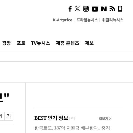
"5·8·9호선 출퇴근 혼잡,
정부 국비지원 필요"
K-Artprice
프라임뉴시스
위클리뉴시스
광장
포토
TV뉴시스
제휴 콘텐츠
제보
보"