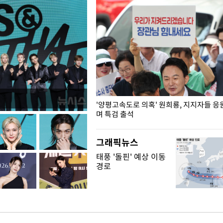
"수사·기소 분리 관련 대비책 최
'양평고속도로 의혹' 원희룡, 지지자들 응
"
며 특검 출석
그래픽뉴스
태풍 '돌핀' 예상 이동
경로