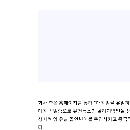
-12074초 전 >
[속보]경찰, '홍명보 선임 논란' 대한축구협회·축구회관 
색
-11461초 전 >
[속보]산업장관 "美무역법 제301조 과잉생산 결과 발표 8
상
-11254초 전 >
[속보]코스피 매도사이드카 발동…4%대 급락
-10526초 전 >
[속보]전남광주 초대 시민추천 부시장에 백승주·윤난실
-8087초 전 >
서울 열대야 15일째 지속…비공식 '초열대야' 30도 넘어
-6654초 전 >
[속보]코스닥, 2.15포인트(0.27%) 내린 797.44 출발
-6637초 전 >
[속보]코스피, 119.51포인트(1.81%) 내린 6478.75 개장
-3084초 전 >
6월 경상수지 497.3억 달러…두 달 연속 사상 최대
-3035초 전 >
서울 낮 39도 '폭염중대경보'…40도 관측 가능성도
-397초 전 >
미 워싱턴주 스포캔 시의 통제불능 3개 산불, 방화선 일부 구
2시간 전 >
[속보] 호르무즈 해협 이란-오만 협상 기대속 뉴욕증시 혼조 
0.49%↑
회사 측은 홈페이지를 통해 "대장암을 유발하는 
대장균 일종으로 유전독소인 콜라이박틴을 생성
생시켜 암 유발 돌연변이를 촉진시키고 종국
다.