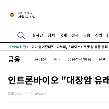
2026.08.06 (목)
서울 37.4℃
2시간 전 >
[속보] 호르무즈 해협 이란-오만 협상 기대속 뉴욕증시 혼조 
0.49%↑
-30202초 전 >
[속보]코스닥, 800p 회복…0.26% 오른 801.67 마감
-30132초 전 >
[속보]코스피, 301.88포인트(4.58%) 내린 6296.38 마
실시간
정치
국제
경제
금융
산업
-29997초 전 >
[속보]원·달러 환율, 0.7원 내린 1423.8원 마감
-27596초 전 >
"여기 떨어졌다"…다누리, 스페이스X 로켓 달 충돌 흔적
-24641초 전 >
손흥민, 5경기 연속골 실패…LAFC는 승부차기 끝 과달
금융
금융최신
증권
금융정책/통화
은행
-17242초 전 >
내일까지 39도 '펄펄'…기상청 "태풍 지나며 폭염 잠시 
-16879초 전 >
트럼프, 한국계 진보 주지사 후보 맹공…"공산주의가 최대
-16857초 전 >
"美간섭에 합의 지연"…트럼프, '이란 호르무즈 통제권'
인트론바이오 "대장암 유
-13377초 전 >
[속보]산업장관 "李정부, 원전 반대 안해…안정 전력 위
-12074초 전 >
[속보]경찰, '홍명보 선임 논란' 대한축구협회·축구회관 
색
등록 2024.03.05 10:56:45
-11461초 전 >
[속보]산업장관 "美무역법 제301조 과잉생산 결과 발표 8
상
-11254초 전 >
[속보]코스피 매도사이드카 발동…4%대 급락
-10526초 전 >
[속보]전남광주 초대 시민추천 부시장에 백승주·윤난실