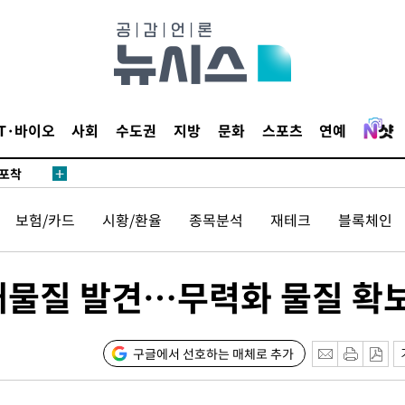
마감 다우
감
IT·바이오
사회
수도권
지방
문화
스포츠
연예
 포착
라하라 격파
보험/카드
시황/환율
종목분석
재테크
블록체인
꺾인다"
 위협"
 수용할까
래물질 발견…무력화 물질 확
해 불가피"
등 압수수
월 중 예
구글에서 선호하는 매체로 추가