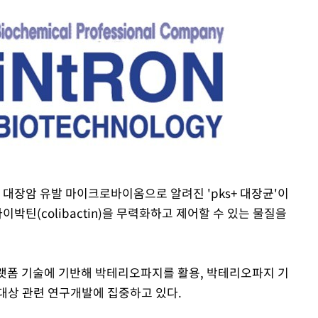
축
마감 다우
감
 대장암 유발 마이크로바이옴으로 알려진 'pks+ 대장균'이
라이박틴(colibactin)을 무력화하고 제어할 수 있는 물질을
 포착
라하라 격파
꺾인다"
 플랫폼 기술에 기반해 박테리오파지를 활용, 박테리오파지 기
 위협"
대상 관련 연구개발에 집중하고 있다.
 수용할까
해 불가피"