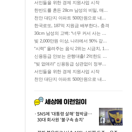
SNS에 '대통령 살해' 협박글…
30대 회사원 '불구속 송치'