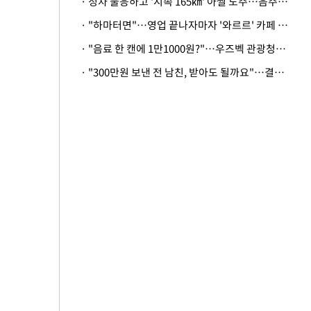
· 정차 불응하고 '시속 165㎞' 아찔 도주…음주운전자 체포
· "하마터면"…영업 끝나자마자 '와르르' 카페 테라스 덮친 대리석 외벽
· "음료 한 캔에 1만1000원?"…우즈벡 관광청까지 나섰다, 유튜버 폭로 후폭풍
· "300만원 보낸 전 남친, 받아도 될까요"…결혼 앞둔 예비신부의 뜻밖 고충