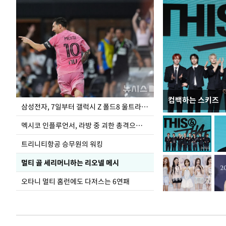
컴백하는 스키즈
이재명 대통령, 
삼성전자, 7일부터 갤럭시 Z 폴드8 울트라·폴드8·플립8 출시
선 다해 강구해야
멕시코 인플루언서, 라방 중 괴한 총격으로 사망
트리니티항공 승무원의 워킹
멀티 골 세리머니하는 리오넬 메시
오타니 멀티 홈런에도 다저스는 6연패