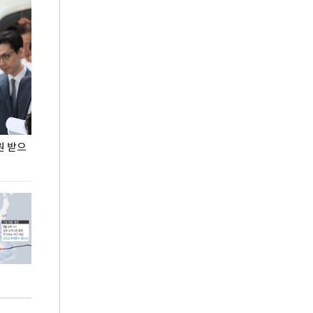
원 받으
정동영, 조현 '이상주의' 발언에 "이상이 있어야
장동혁 "李 대
현실 바꿔"
하다"