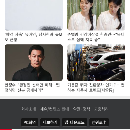
'마약 자숙' 유아인, 남사친과 볼뽀
손떨림 건강이상설 한승연…"목디
뽀 근황
스크 심해 치료 중"
한정수 "황정민 선배만 피해…떳
기름값 뛰자 친환경차 인기↑…변
떳하면 신분 공개하라"
하는 자동차 트렌드[세쓸통]
회사소개
제휴/컨텐츠 판매
약관·정책
고충처리
PC화면
제보하기
앱 다운로드
맨위로↑