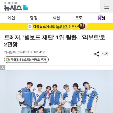
메인
랭킹
섹션
포토
트레저, '빌보드 재팬' 1위 탈환…'리부트'로
2관왕
기사등록
2024/03/07 10:04:38
가
가
구글에서 선호하는 매체로 추가
X