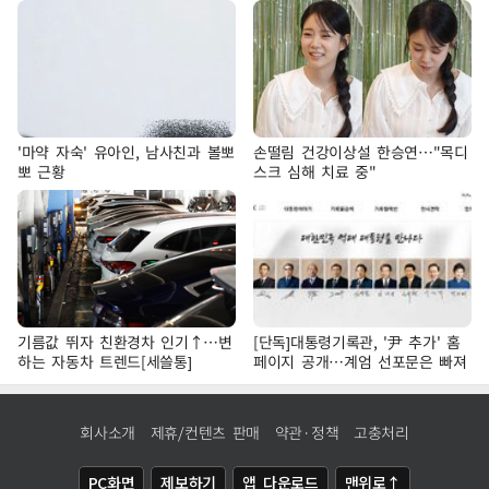
'마약 자숙' 유아인, 남사친과 볼뽀
손떨림 건강이상설 한승연…"목디
뽀 근황
스크 심해 치료 중"
기름값 뛰자 친환경차 인기↑…변
[단독]대통령기록관, '尹 추가' 홈
하는 자동차 트렌드[세쓸통]
페이지 공개…계엄 선포문은 빠져
회사소개
제휴/컨텐츠 판매
약관·정책
고충처리
PC화면
제보하기
앱 다운로드
맨위로↑