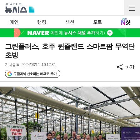
메인
랭킹
섹션
포토
그린플러스, 호주 퀸즐랜드 스마트팜 무역단
초빙
기사등록
2024/03/11 10:12:31
가
가
구글에서 선호하는 매체로 추가