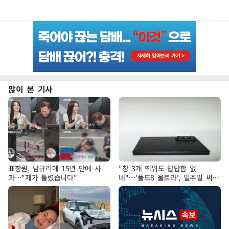
많이 본 기사
표창원, 남규리에 15년 만에 사
"창 3개 띄워도 답답함 없
과…"제가 틀렸습니다"
네"…'폴드8 울트라', 일주일 써보
니