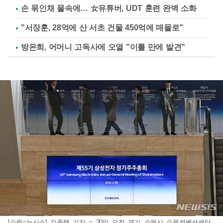
손 묶인채 물속에… 女유튜버, UDT 훈련 완벽 소화
"서장훈, 28억에 산 서초 건물 450억에 매물로"
방은희, 어머니 고독사에 오열 "이틀 만에 발견"
[수원=뉴시스] 김종택 기자 = 20일 오전 경기 수원시 수원컨벤션센터