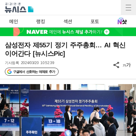
메인
랭킹
섹션
포토
삼성전자 제55기 정기 주주총회… AI 혁신
이어간다 [뉴시스Pic]
기사등록
2024/03/20 10:52:39
가
가
구글에서 선호하는 매체로 추가