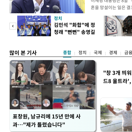
이재명 대통령은 8일 
혼을 망설이는 일은 결
하는 제도가 있을 경우
정치
다. 이 대통령은 이날 
 사업
김민석 "화합"에 정
로 찾은 결혼 페널티 2
청래 "뻔뻔" 송영길
이 대통령은 "결혼으로 
은 연임 직격
많이 본 기사
종합
정치
국제
경제
금
"창 3개 띄
드8 울트라'
표창원, 남규리에 15년 만에 사
과…"제가 틀렸습니다"