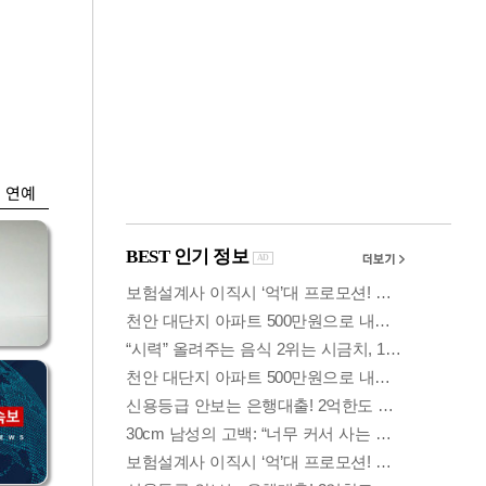
금융
격
코스닥 살아나자
설
ETF 날았다…수익률
상위권 휩쓸어
연예