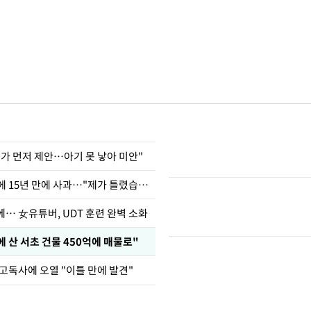
내가 먼저 제안…아기 못 낳아 미안"
표창원, 남규리에 15년 만에 사과…"제가 틀렸습니다"
… 女유튜버, UDT 훈련 완벽 소화
에 산 서초 건물 450억에 매물로"
고독사에 오열 "이틀 만에 발견"