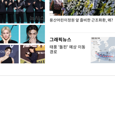
일주일
용산어린이정원 앞 즐비한 근조화환, 왜?
그래픽뉴스
태풍 '돌핀' 예상 이동
경로