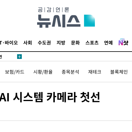
IT·바이오
사회
수도권
지방
문화
스포츠
연예
견
보험/카드
시황/환율
종목분석
재테크
블록체인
 계속[다음
겠다"
겨드려 죄
 AI 시스템 카메라 첫선