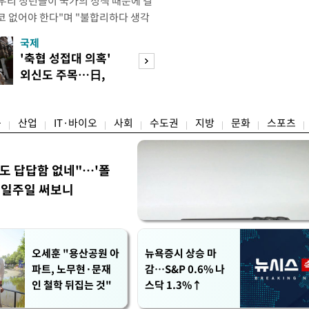
"우리 청년들이 국가의 정책 때문에 결
코 없어야 한다"며 "불합리하다 생각
 편하게 말씀해주시면 좋겠다"고 했
국제
경제
오후 X(옛 트위터)에 '청년들의 목소리
'축협 성접대 의혹'
7월 세계 식량가
2개' 자료를 공유하며 이같이 적었다.
외신도 주목…日,
0.6%↑…곡물·
인해 겪을 수 있는 제도
2002 소환
탕 강세 전환
융
산업
IT·바이오
사회
수도권
지방
문화
스포츠
워도 답답함 없네"…'폴
, 일주일 써보니
오세훈 "용산공원 아
뉴욕증시 상승 마
파트, 노무현·문재
감…S&P 0.6% 나
인 철학 뒤집는 것"
스닥 1.3%↑