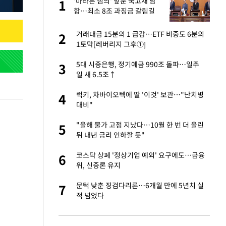
에
'마라톤 심의' 앞둔 국고채 담
1
1
합…최소 8조 과징금 갈림길
네"…'폴드8 울트
거래대금 15분의 1 급감…ETF 비중도 6분의
2
2
1토막[레버리지 그후①]
 노무현·문재인 철
5대 시중은행, 정기예금 990조 돌파…일주
3
3
일 새 6.5조↑
S&P 0.6% 나스
럭키, 차바이오텍에 딸 '이것' 보관…"난치병
4
4
대비"
승환·니퍼트가 콕
"올해 물가 고점 지났다…10월 한 번 더 올린
5
5
뒤 내년 금리 인하할 듯"
0개 구단, 훈련·휴
코스닥 상폐 '정상기업 예외' 요구에도…금융
6
6
 안전 최우선"
위, 신중론 유지
까지…제조업 바꾸는
문턱 낮춘 징검다리론…6개월 만에 5년치 실
7
7
적 넘었다