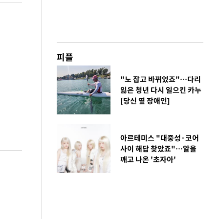
피플
"노 잡고 바뀌었죠"…다리
잃은 청년 다시 일으킨 카누
[당신 옆 장애인]
아르테미스 "대중성·코어
사이 해답 찾았죠"…알을
깨고 나온 '초자아'