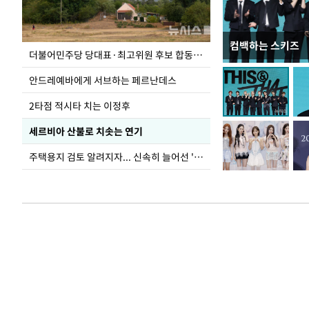
컴백하는 스키즈
사진으로 보는 
더불어민주당 당대표·최고위원 후보 합동연설회
안드레예바에게 서브하는 페르난데스
2타점 적시타 치는 이정후
세르비아 산불로 치솟는 연기
주택용지 검토 알려지자... 신속히 늘어선 '근조화환'