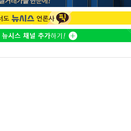
표창원, 남규리에 15년 만
1
사과…"제가 틀렸습니다"
"창 3개 띄워도 답답함 없
2
라', 일주일 써보니
오세훈 "용산공원 아파트,
3
학 뒤집는 것"
[속보]뉴욕증시 상승 마감…
4
닥 1.3%↑
김도영·곽빈·안현민…오
5
집은 차기 메이저리거
'폭염 휴식기' 프로야구 1
6
식 병행…"야외 훈련 해도
휴머노이드부터 AI공장
7
M.AX 성과