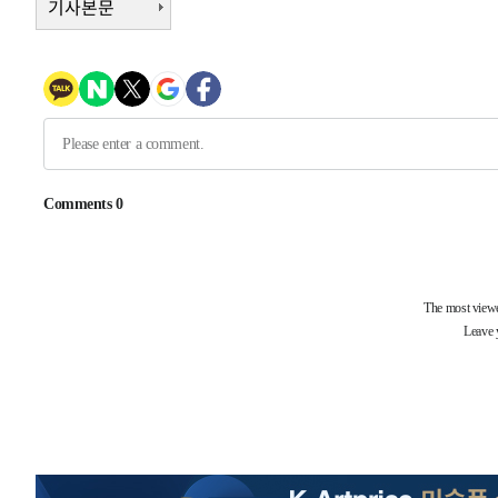
기사본문
-19591초 전 >
선재도서 해루질 나섰다 실종 60대, 닷새 만에 숨진 채 발
-17125초 전 >
남자 농구, 나고야 아시안게임서 '홈팀' 일본과 한일전
-16501초 전 >
여수 오동도 해상서 모터보트 전복…1명 사망·1명 실종
-12728초 전 >
극한폭염 한풀 꺾이지만…'낮 최고 35도' 무더위, 열대야
주 날씨]
-9746초 전 >
축구협회 "압수수색·성접대 논란 사과…쇄신의 기회로 삼
-8263초 전 >
[속보]'압수수색·성접대 논란' 축구협회 "실망과 걱정 안
송"
51분 전 >
'최고 37도' 폭염 지속…강원동해안 최대 150㎜ 비
2시간 전 >
[속보]뉴욕증시 상승 마감…S&P 0.6% 나스닥 1.3%↑