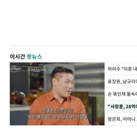
이시간
핫뉴스
하리수 "이혼 
손 묶인채 물속에
"서장훈, 28억
방은희, 어머니 