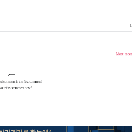
견
 계속[다음
겠다"
겨드려 죄