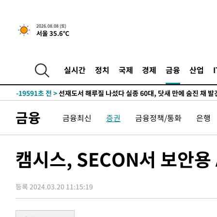
2시간 전 >
[속보]뉴욕증시 상승 마감…S&P 0.6% 나스닥 1.3%↑
2026.08.08 (토)
서울 35.6℃
-31829초 전 >
온열질환 사망자 3명 늘어…누적 환자 3000명 돌파
-25774초 전 >
강릉에 시간당 81.4㎜ 물폭탄…도로 잠기고 담벼락 붕괴
-21881초 전 >
백운산서 80년근 천종산삼 9뿌리 발견…감정가 1.3억원
실시간
정치
국제
경제
금융
산업
-19591초 전 >
선재도서 해루질 나섰다 실종 60대, 닷새 만에 숨진 채 발
-17125초 전 >
남자 농구, 나고야 아시안게임서 '홈팀' 일본과 한일전
-16501초 전 >
여수 오동도 해상서 모터보트 전복…1명 사망·1명 실종
금융
금융최신
증권
금융정책/통화
은행
-12728초 전 >
극한폭염 한풀 꺾이지만…'낮 최고 35도' 무더위, 열대야
주 날씨]
-9746초 전 >
축구협회 "압수수색·성접대 논란 사과…쇄신의 기회로 삼
-8263초 전 >
[속보]'압수수색·성접대 논란' 축구협회 "실망과 걱정 안
캠시스, SECON서 보안용
송"
51분 전 >
'최고 37도' 폭염 지속…강원동해안 최대 150㎜ 비
2시간 전 >
[속보]뉴욕증시 상승 마감…S&P 0.6% 나스닥 1.3%↑
등록 2024.03.20 11:15:19
-31829초 전 >
온열질환 사망자 3명 늘어…누적 환자 3000명 돌파
-25774초 전 >
강릉에 시간당 81.4㎜ 물폭탄…도로 잠기고 담벼락 붕괴
-21881초 전 >
백운산서 80년근 천종산삼 9뿌리 발견…감정가 1.3억원