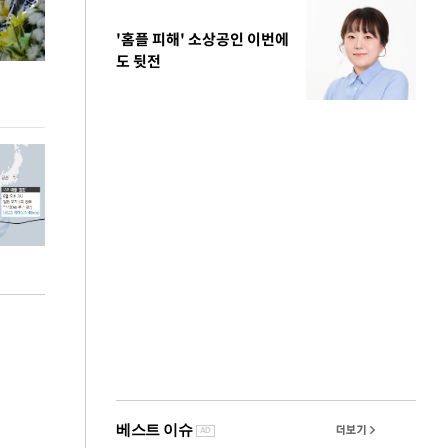
'홈플 피해' 소상공인 이번에
도 뒷전
이번주 국회에는 무슨 일이? [뉴시스국회토pic]
청와대 일주일