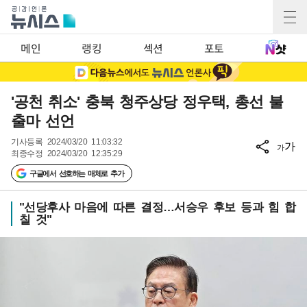
메인
랭킹
섹션
포토
'공천 취소' 충북 청주상당 정우택, 총선 불
출마 선언
기사등록
2024/03/20 11:03:32
가
가
최종수정
2024/03/20 12:35:29
구글에서 선호하는 매체로 추가
"선당후사 마음에 따른 결정…서승우 후보 등과 힘 합
칠 것"