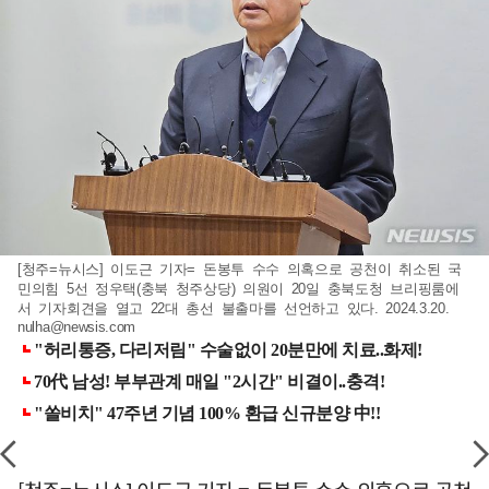
[청주=뉴시스] 이도근 기자= 돈봉투 수수 의혹으로 공천이 취소된 국
민의힘 5선 정우택(충북 청주상당) 의원이 20일 충북도청 브리핑룸에
서 기자회견을 열고 22대 총선 불출마를 선언하고 있다. 2024.3.20.
nulha@newsis.com