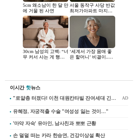
이시간
핫
뉴스
유혜정, 자궁적출 수술 "여성성 잃는 것이…"
'마약 자숙' 유아인, 남사친과 뽀뽀 근황
손 덜덜 떠는 카라 한승연, 건강이상설 확산