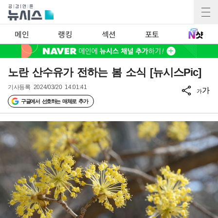
메인
랭킹
섹션
포토
노란 산수유가 전하는 봄 소식 [뉴시스Pic]
기사등록
2024/03/20 14:01:41
가
가
구글에서 선호하는 매체로 추가