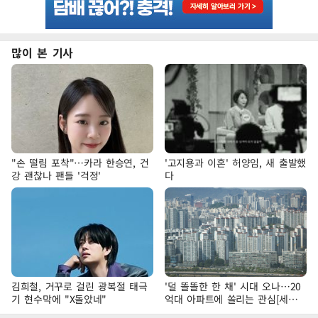
많이 본 기사
"손 떨림 포착"…카라 한승연, 건
'고지용과 이혼' 허양임, 새 출발했
강 괜찮나 팬들 '걱정'
다
김희철, 거꾸로 걸린 광복절 태극
'덜 똘똘한 한 채' 시대 오나…20
기 현수막에 "X돌았네"
억대 아파트에 쏠리는 관심[세제
개편, 그 이후②]