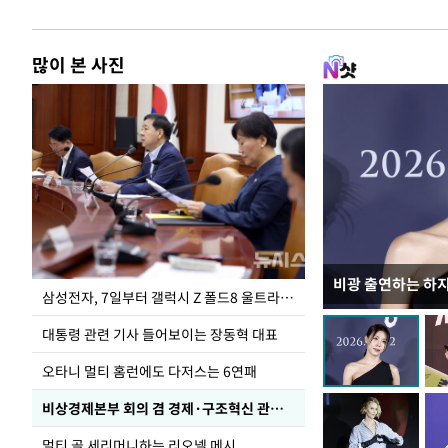
많이 본 사진
비광 출연하는 하
이재명 대통령, 
삼성전자, 7일부터 갤럭시 Z 폴드8 울트라·폴드8·플립8 출시
선 다해 강구해야
대통령 관련 기사 들어보이는 장동혁 대표
오타니 멀티 홈런에도 다저스는 6연패
비상경제본부 회의 겸 경제·구조혁신 관계장관회의
멀티 골 세리머니하는 리오넬 메시