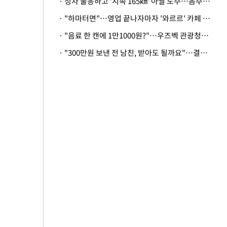
· 정차 불응하고 '시속 165㎞' 아찔 도주…음주운전자 체포
· "하마터면"…영업 끝나자마자 '와르르' 카페 테라스 덮친 대리석 외벽
· "음료 한 캔에 1만1000원?"…우즈벡 관광청까지 나섰다, 유튜버 폭로 후폭풍
· "300만원 보낸 전 남친, 받아도 될까요"…결혼 앞둔 예비신부의 뜻밖 고충