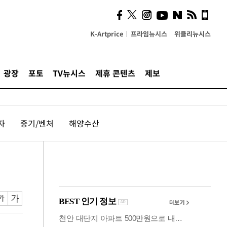
계…'고급 가요'의 주체적
영토
K-Artprice
프라임뉴시스
위클리뉴시스
광장
포토
TV뉴시스
제휴 콘텐츠
제보
자
중기/벤처
해양수산