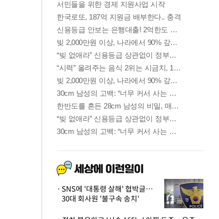
SNS에 '대통령 살해' 협박글…
30대 회사원 '불구속 송치'