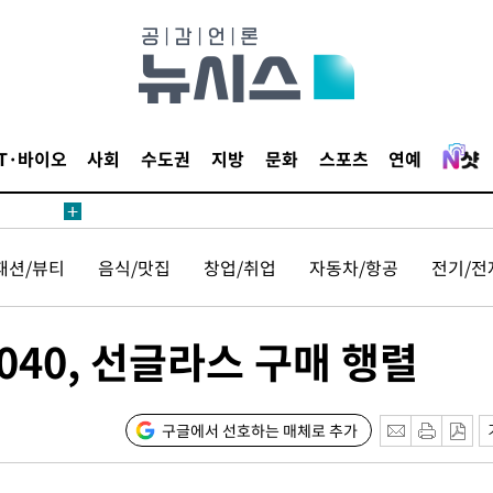
 수용할까
해 불가피"
등 압수수
월 중 예
IT·바이오
사회
수도권
지방
문화
스포츠
연예
패션/뷰티
음식/맛집
창업/취업
자동차/항공
전기/전
장
040, 선글라스 구매 행렬
 구축
 마감 다
어려워" 취
구글에서 선호하는 매체로 추가
무부 대변인
꺾인다"