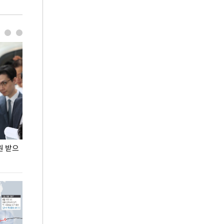
원 받으
정동영, 조현 '이상주의' 발언에 "이상이 있어야
장동혁 "李 대
현실 바꿔"
하다"