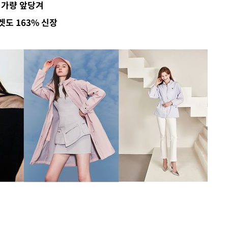
 가량 앞당겨
 위협"
도 163% 신장
 수용할까
해 불가피"
등 압수수
월 중 예
장
 구축
 마감 다
어려워" 취
무부 대변인