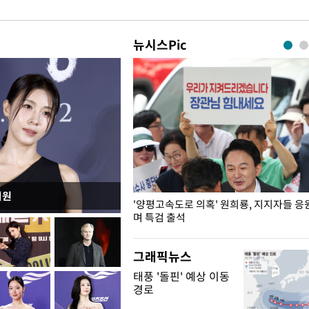
뉴시스Pic
지원
"수사·기소 분리 관련 대비책 최
'양평고속도로 의혹' 원희룡, 지지자들 응
"
며 특검 출석
그래픽뉴스
태풍 '돌핀' 예상 이동
경로