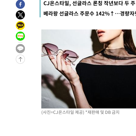
CJ온스타일, 선글라스 론칭 작년보다 두 주
-31182초 전 >
트럼프, 한국계 진보 주지사 후보 맹공…"공산주의가 최대
베라왕 선글라스 주문수 142%↑…경량자켓
-31160초 전 >
"美간섭에 합의 지연"…트럼프, '이란 호르무즈 통제권'
-27680초 전 >
[속보]산업장관 "李정부, 원전 반대 안해…안정 전력 위
-26377초 전 >
[속보]경찰, '홍명보 선임 논란' 대한축구협회·축구회관 
색
-25764초 전 >
[속보]산업장관 "美무역법 제301조 과잉생산 결과 발표 8
상
-25557초 전 >
[속보]코스피 매도사이드카 발동…4%대 급락
-24829초 전 >
[속보]전남광주 초대 시민추천 부시장에 백승주·윤난실
-22390초 전 >
서울 열대야 15일째 지속…비공식 '초열대야' 30도 넘어
-20957초 전 >
[속보]코스닥, 2.15포인트(0.27%) 내린 797.44 출발
-20940초 전 >
[속보]코스피, 119.51포인트(1.81%) 내린 6478.75 개
-17387초 전 >
6월 경상수지 497.3억 달러…두 달 연속 사상 최대
-17338초 전 >
서울 낮 39도 '폭염중대경보'…40도 관측 가능성도
-14700초 전 >
미 워싱턴주 스포캔 시의 통제불능 3개 산불, 방화선 일부
(사진=CJ온스타일 제공) *재판매 및 DB 금지
-6873초 전 >
[속보] 호르무즈 해협 이란-오만 협상 기대속 뉴욕증시 혼조
우 0.49%↑
-5228초 전 >
[속보] 이란 대통령 "지금 최고지도자와 소통하기가 매우 
임 3년 인터뷰
2시간 전 >
[속보] "이란-오만, 호르무즈 해협 통행 항로 합의" 이란 외