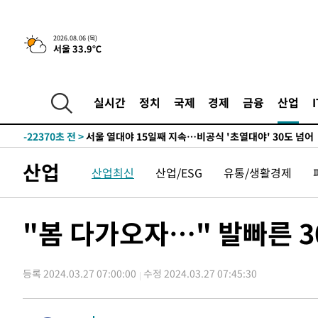
-31140초 전 >
"美간섭에 합의 지연"…트럼프, '이란 호르무즈 통제권'
-27660초 전 >
[속보]산업장관 "李정부, 원전 반대 안해…안정 전력 위
2026.08.06 (목)
서울 33.9℃
-26357초 전 >
[속보]경찰, '홍명보 선임 논란' 대한축구협회·축구회관 
색
-25744초 전 >
[속보]산업장관 "美무역법 제301조 과잉생산 결과 발표 8
상
-25537초 전 >
[속보]코스피 매도사이드카 발동…4%대 급락
실시간
정치
국제
경제
금융
산업
-24809초 전 >
[속보]전남광주 초대 시민추천 부시장에 백승주·윤난실
-22370초 전 >
서울 열대야 15일째 지속…비공식 '초열대야' 30도 넘어
-20937초 전 >
[속보]코스닥, 2.15포인트(0.27%) 내린 797.44 출발
산업
산업최신
산업/ESG
유통/생활경제
-20920초 전 >
[속보]코스피, 119.51포인트(1.81%) 내린 6478.75 개
-17367초 전 >
6월 경상수지 497.3억 달러…두 달 연속 사상 최대
-17318초 전 >
서울 낮 39도 '폭염중대경보'…40도 관측 가능성도
"봄 다가오자…" 발빠른 3
-14680초 전 >
미 워싱턴주 스포캔 시의 통제불능 3개 산불, 방화선 일부
-6853초 전 >
[속보] 호르무즈 해협 이란-오만 협상 기대속 뉴욕증시 혼조
우 0.49%↑
등록 2024.03.27 07:00:00
수정 2024.03.27 07:45:30
-5208초 전 >
[속보] 이란 대통령 "지금 최고지도자와 소통하기가 매우 
임 3년 인터뷰
2시간 전 >
[속보] "이란-오만, 호르무즈 해협 통행 항로 합의" 이란 외
-31545초 전 >
내일까지 39도 '펄펄'…기상청 "태풍 지나며 폭염 잠시 