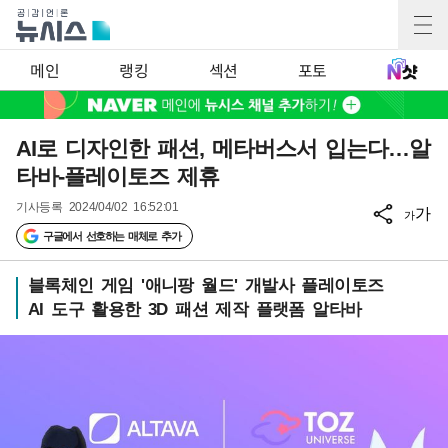
메인
랭킹
섹션
포토
AI로 디자인한 패션, 메타버스서 입는다…알
타바-플레이토즈 제휴
기사등록
2024/04/02 16:52:01
가
가
구글에서 선호하는 매체로 추가
블록체인 게임 '애니팡 월드' 개발사 플레이토즈
AI 도구 활용한 3D 패션 제작 플랫폼 알타바