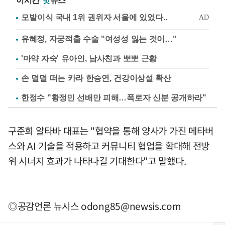
이시간
핫
뉴스
유혜정, 자궁적출 수술 "여성성 잃는 것이…"
'마약 자숙' 유아인, 남사친과 뽀뽀 근황
손 덜덜 떠는 카라 한승연, 건강이상설 확산
한정수 "황정민 선배만 피해…폭로자 신분 공개하라"
구준회 알타바 대표는 "협약을 통해 양사가 가진 메타버
스와 AI 기술을 적용하고 커뮤니티 협업을 확대해 전방
위 시너지 효과가 나타나길 기대한다"고 말했다.
◎공감언론 뉴시스
odong85@newsis.com