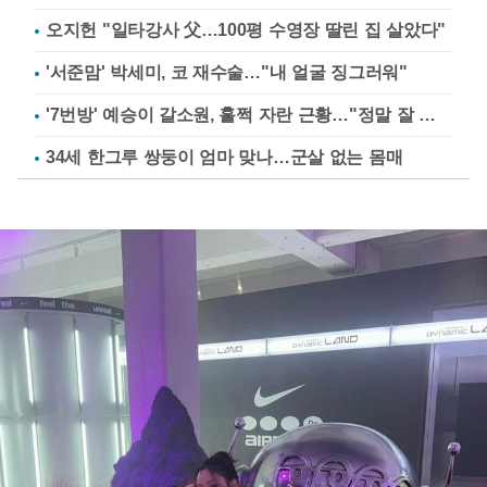
오지헌 "일타강사 父…100평 수영장 딸린 집 살았다"
'서준맘' 박세미, 코 재수술…"내 얼굴 징그러워"
'7번방' 예승이 갈소원, 훌쩍 자란 근황…"정말 잘 컸다"
34세 한그루 쌍둥이 엄마 맞나…군살 없는 몸매