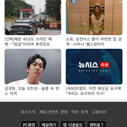
[단독]체온 40.6도 쓰러진 해
소유, 삼전닉스 팔아 마련한 집 공
병…"엄살"이라며 훈련강요
개…사우나·헬스장까지
김성원, 오늘 모친상…슬픔 속 빈
[속보]트럼프, 이란 배상금 요구에
소 지켜
"우리도 요구하라 지시"
회사소개
제휴/컨텐츠 판매
약관·정책
고충처리
PC화면
제보하기
앱 다운로드
맨위로↑