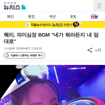
메인
랭킹
섹션
포토
혜리, 의미심장 BGM "네가 뭐라든지 내 맘
대로"
기사등록
2024/04/03 12:04:10
가
가
구글에서 선호하는 매체로 추가