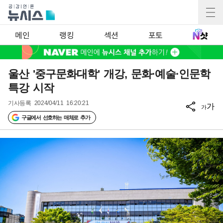
메인
랭킹
섹션
포토
울산 '중구문화대학' 개강, 문화·예술·인문학
특강 시작
기사등록
2024/04/11 16:20:21
가
가
구글에서 선호하는 매체로 추가