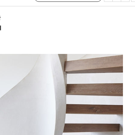
밀정보, 언
출
시작'
괴
승리…정청래
청래
청래 승리
7%·정청래
2%·김민석
0.30%
 차에 첫
동'
리(종합)
개
급대우'
온도차'