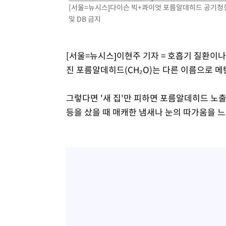
[서울=뉴시스]다이슨 빅+콰이엇 포름알데히드 공기청정기. (
및 DB 금지
[서울=뉴시스]이현주 기자 = 호흡기 질환이
진 포름알데히드(CH₂O)는 다른 이름으로 
그렇다면 '새 집'만 피하면 포름알데히드 노
등을 샀을 때 매캐한 냄새나 눈의 따가움을 