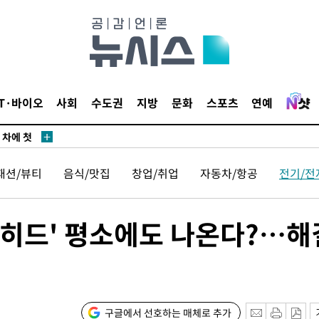
청래
청래 승리
7%·정청래
2%·김민석
0.30%
IT·바이오
사회
수도권
지방
문화
스포츠
연예
 차에 첫
동'
패션/뷰티
음식/맛집
창업/취업
자동차/항공
전기/전
리(종합)
개
급대우'
히드' 평소에도 나온다?…해
온도차'
 밝혀
발로 부상
구글에서 선호하는 매체로 추가
 논의