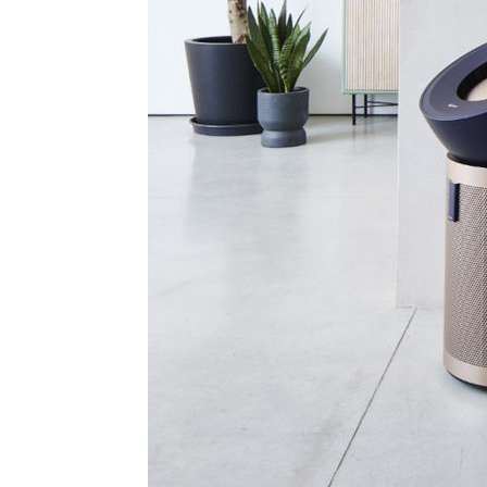
33분 전 >
콜롬비아 신임 우파 대통령 취임 하루만에 차량폭탄 폭발 사건
2시간 전 >
튀르키예 외무장관, "메카 3국 방위협정은 이란이 목표 아냐 "
3시간 전 >
이군이 불법 군시설 건설한 레바논 남부에서 레바논군 3명 폭
3시간 전 >
[속보]美중부 사령관, 이스라엘 긴급방문 다중화된 전선 상황
4시간 전 >
美 국방부, 켄달 전 공군장관 보안허가 취소…“에어포스원 기
론 누출”
4시간 전 >
‘축구의 신’ 아르헨티나 축구 선수 메시의 부친 지병 별세