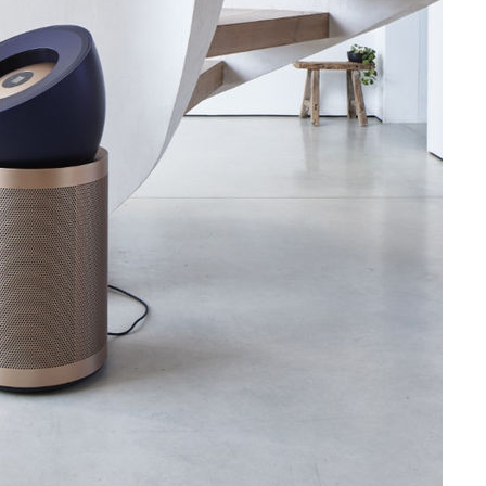
 밝혀
발로 부상
 논의
밀정보, 언