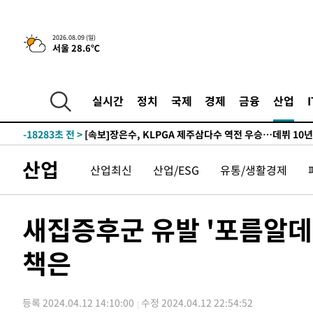
44.40%
-28377초 전 >
與 강원·TK 당원투표 합산 김민석 46.01%로 승리…정
44.53%
-28217초 전 >
[속보]與전대 권리당원투표…강원·경북 김민석, 대구 정
2026.08.09 (일)
서울 28.6℃
-28024초 전 >
[속보]與 당대표 경선, 경북 권리당원 투표 김민석 47.3
45.71%
-27926초 전 >
[속보]與 당대표 경선, 대구 권리당원 투표 정청래 47.8
46.35%
-27723초 전 >
[속보]與 당대표 경선, 강원 권리당원 투표 김민석 승리…5
실시간
정치
국제
경제
금융
산업
득표
-25641초 전 >
"일본축구협회, 대한축구협회 성 접대 의혹 심판 조사"
-18283초 전 >
[속보]장은수, KLPGA 제주삼다수 역전 우승…데뷔 10년
정상
-13648초 전 >
"얼마나 더웠으면"…안동 물길공원서 헤엄친 구렁이 '소
산업
산업최신
산업/ESG
유통/생활경제
-13575초 전 >
손흥민, 68분 뛰고 2경기 침묵…LAFC, 톨루카에 1-0 승
-12847초 전 >
'2경기 연속 침묵' 손흥민, 톨루카전 68분만 뛰고 슈팅 0
-11599초 전 >
이강인, 오늘 서울서 AT마드리드 입단식…'전례 없는 특
새집증후군 유발 '포름알데
25분 전 >
'여긴 20도, 저긴 50도'…열화상 카메라로 본 폭염 저감시설 '
책은
34분 전 >
콜롬비아 신임 우파 대통령 취임 하루만에 차량폭탄 폭발 사건
2시간 전 >
튀르키예 외무장관, "메카 3국 방위협정은 이란이 목표 아냐 "
3시간 전 >
이군이 불법 군시설 건설한 레바논 남부에서 레바논군 3명 폭
등록 2024.04.12 14:10:00
수정 2024.04.12 22:54:52
3시간 전 >
[속보]美중부 사령관, 이스라엘 긴급방문 다중화된 전선 상황