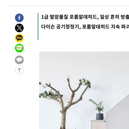
4시간 전 >
美 국방부, 켄달 전 공군장관 보안허가 취소…“에어포스원 기
론 누출”
4시간 전 >
‘축구의 신’ 아르헨티나 축구 선수 메시의 부친 지병 별세
1급 발암물질 포름알데히드, 일상 흔히 방
-30433초 전 >
AT마드리드 데뷔 앞둔 이강인, 맨시티전 선발 대신 '벤치 
다이슨 공기청정기, 포름알데히드 지속 파
-29063초 전 >
[속보]與 강원·TK 당원투표 합산 김민석 48.54%로 
44.40%
-28397초 전 >
與 강원·TK 당원투표 합산 김민석 46.01%로 승리…정
44.53%
-28237초 전 >
[속보]與전대 권리당원투표…강원·경북 김민석, 대구 정
-28044초 전 >
[속보]與 당대표 경선, 경북 권리당원 투표 김민석 47.3
45.71%
-27946초 전 >
[속보]與 당대표 경선, 대구 권리당원 투표 정청래 47.8
46.35%
-27743초 전 >
[속보]與 당대표 경선, 강원 권리당원 투표 김민석 승리…5
득표
-25661초 전 >
"일본축구협회, 대한축구협회 성 접대 의혹 심판 조사"
-18303초 전 >
[속보]장은수, KLPGA 제주삼다수 역전 우승…데뷔 10년
정상
-13668초 전 >
"얼마나 더웠으면"…안동 물길공원서 헤엄친 구렁이 '소
-13595초 전 >
손흥민, 68분 뛰고 2경기 침묵…LAFC, 톨루카에 1-0 승
-12867초 전 >
'2경기 연속 침묵' 손흥민, 톨루카전 68분만 뛰고 슈팅 0
-11619초 전 >
이강인, 오늘 서울서 AT마드리드 입단식…'전례 없는 특
24분 전 >
'여긴 20도, 저긴 50도'…열화상 카메라로 본 폭염 저감시설 '