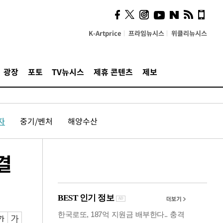
사이 해답 찾았죠"…알을
깨고 나온 '초자아'
K-Artprice
프라임뉴시스
위클리뉴시스
광장
포토
TV뉴시스
제휴 콘텐츠
제보
자
중기/벤처
해양수산
결