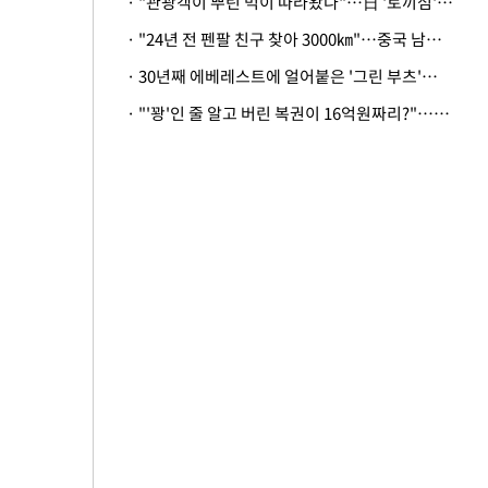
· "관광객이 뿌린 먹이 따라왔나"…日 '토끼섬' 멧돼지, 토끼까지 사냥
· "24년 전 펜팔 친구 찾아 3000㎞"…중국 남성 사연에 '뭉클'
· 30년째 에베레스트에 얼어붙은 '그린 부츠'…드디어 가족 품으로
· "'꽝'인 줄 알고 버린 복권이 16억원짜리?"…극적으로 되찾은 사연