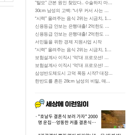
"호날두 결혼식 보러 가자" 2000
명 운집…엉뚱한 커플 결혼식에
'황당'