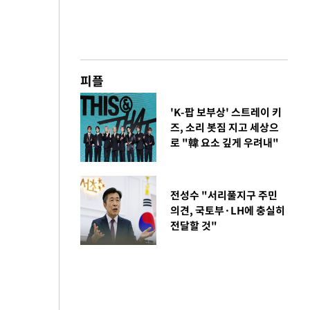
피플
'K-팝 보부상' 스트레이 키
즈, 소리 봇짐 지고 세상으
로 "韓 요소 깊게 우려내"
전성수 "서리풀지구 주민
의견, 국토부·LH에 충실히
전달할 것"