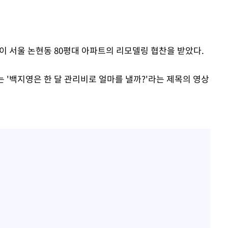
방은희, 母 고독사에 오열 
1
틀 만에 발견"
축구협회, 15년 전 심판 
2
재는 내부 지침 준수"
)이 서울 논현동 80평대 아파트의 리모델링 협찬을 받았다.
김지수, '여행사 대표' 변
3
니…"
g'에는 '백지영은 한 달 관리비로 얼마를 낼까?'라는 제목의 영상
축구협회 '성접대' 감사
4
컵·올림픽 심판 포함
프로야구 9일까지 폭염 취
5
후 7시 시작(종합)
[속보]합참 "北 발사체는
6
일…감시·경계태세 강화"
[속보] 뉴욕증시, 혼조 
7
0.3%↓, 다우 0.14%↑