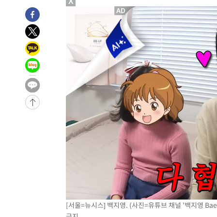
X
[서울=뉴시스] 백지영. (사진=유튜브 채널 '백지영 Baek Z 
금지