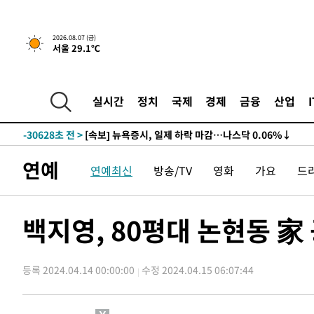
2026.08.07 (금)
서울 29.1℃
실시간
정치
국제
경제
금융
산업
-30628초 전 >
[속보] 뉴욕증시, 일제 하락 마감…나스닥 0.06%↓
연예
연예최신
방송/TV
영화
가요
드
백지영, 80평대 논현동 家
등록 2024.04.14 00:00:00
수정 2024.04.15 06:07:44