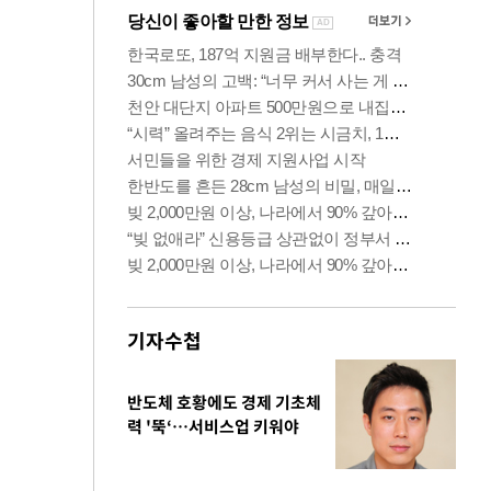
기자수첩
반도체 호황에도 경제 기초체
력 '뚝‘…서비스업 키워야