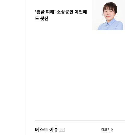
'홈플 피해' 소상공인 이번에
도 뒷전