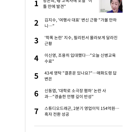
"이
방은희, 母 고독사에 오열 "이
1
1
틀 만에 발견"
성 접대 파문에 "현
김지수, '여행사 대표' 변신 근황 "가볼 만하
2
2
니…"
신 근황 "가볼 만하
'학폭 논란' 지수, 필리핀서 몰라보게 달라진
3
3
근황
보고서 나왔다…월드
이신영, 조용히 입대했다…"오늘 신병교육
4
4
수료"
소…11일 재개·오
43세 영탁 "결혼운 있나요?"…매화도령 답
5
5
변은
 단거리탄도미사
신동엽, '대학로 소극장 폄하' 논란 사
6
6
과…"경솔한 언행 깊이 반성"
출발…나스닥
스튜디오드래곤, 2분기 영업이익 154억원…
7
7
흑자 전환 성공