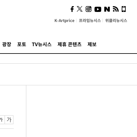
K-Artprice
프라임뉴시스
위클리뉴시스
광장
포토
TV뉴시스
제휴 콘텐츠
제보